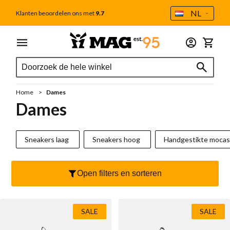
Taal
NL
Klanten beoordelen ons met
9.7
Ga naar de inhoud
Menu
Dames
Heren
Outlet
Accessoires
Winkel
Zoek
Zoek
Alle dames
Alle heren
Tweede Kans
Alle accessoires
Zoek
Schoenverzorging
Sale
Sale
Home
Dames
Cadeaubon
Nieuw
Cadeaubon
Dames
MAG Iconen
Voetbedden
Handgestikte mocassins
Sneakers laag
Sneakers hoog
Handgestikte mocas
Outlet
Sokken
Sneakers
Tassen
Open filters en sorteren
Sneakers laag
Veterboot
Portemonnee
Sneakers hoog
Casual
Veters
SALE
SALE
Handgestikte mocassins
Chelseaboot