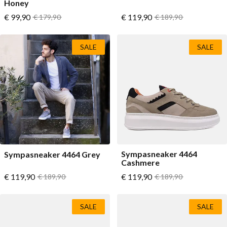
Honey
Vanaf
Vanaf
€ 99,90
Normale prijs
€ 119,90
Normale prijs
€ 179,90
€ 189,90
SALE
SALE
Sympasneaker 4464
Sympasneaker 4464 Grey
Cashmere
Vanaf
Vanaf
€ 119,90
Normale prijs
€ 119,90
Normale prijs
€ 189,90
€ 189,90
SALE
SALE