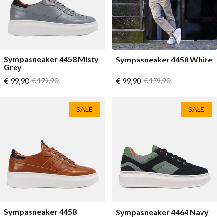
Sympasneaker 4458 Misty
Sympasneaker 4458 White
Grey
Vanaf
Vanaf
€ 99,90
Normale prijs
€ 99,90
Normale prijs
€ 179,90
€ 179,90
SALE
SALE
Sympasneaker 4458
Sympasneaker 4464 Navy