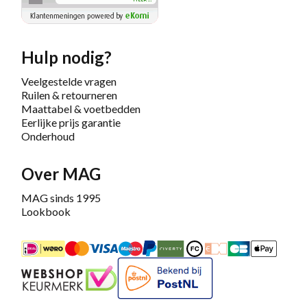
Hulp nodig?
Veelgestelde vragen
Ruilen & retourneren
Maattabel & voetbedden
Eerlijke prijs garantie
Onderhoud
Over MAG
MAG sinds 1995
Lookbook
iDEAL
Mastercard
Bancontact
Maestro
PayPal
Riverty/Afterpay
FashionCheque
Overboeking
Carte Banca
Apple
Keurmerk
Bekend bij PostNL