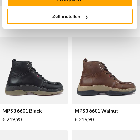
Sympasneaker 4466
Sympasneaker 4466
Zelf instellen
Puritan Grey
Pumpkin Spice
Vanaf
Vanaf
€ 149,90
Normale prijs
€ 149,90
Normale prijs
€ 199,90
€ 199,90
MPS3 6601 Black
MPS3 6601 Walnut
Vanaf
Vanaf
€ 219,90
€ 219,90