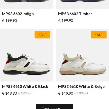
MPS3 6602 Indigo
MPS3 6602 Timber
Vanaf
Vanaf
€ 199,90
€ 199,90
SALE
SALE
MPS3 6610 White & Black
MPS3 6610 White & Beige
Vanaf
Vanaf
€ 149,90
Normale prijs
€ 149,90
Normale prijs
€ 199,90
€ 199,90
Toon meer