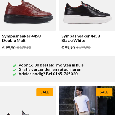
Sympasneaker 4458
Sympasneaker 4458
Double Malt
Black/White
Vanaf
Vanaf
€ 99,90
Normale prijs
€ 99,90
Normale prijs
€ 179,90
€ 179,90
Voor 16:00 besteld, morgen in huis
Gratis verzenden en retourneren
Advies nodig? Bel 0165-745020
SALE
SALE