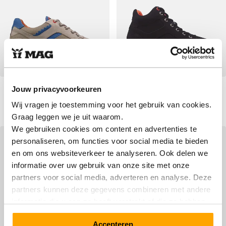
Sympasneaker 4464 Off-
Sympasneaker 4466 Black
Jouw privacyvoorkeuren
White
Wij vragen je toestemming voor het gebruik van cookies.
Vanaf
Vanaf
€ 119,90
Normale prijs
€ 149,90
Normale prijs
€ 189,90
€ 199,90
Graag leggen we je uit waarom.
We gebruiken cookies om content en advertenties te
SALE
SALE
personaliseren, om functies voor social media te bieden
en om ons websiteverkeer te analyseren. Ook delen we
informatie over uw gebruik van onze site met onze
partners voor social media, adverteren en analyse. Deze
partners kunnen deze gegevens combineren met andere
informatie die u aan ze heeft verstrekt of die ze hebben
verzameld op basis van uw gebruik van hun services.
Accepteren