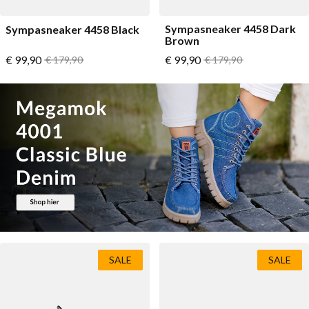
Sympasneaker 4458 Dark
Sympasneaker 4458 Black
Brown
Vanaf
Vanaf
€ 99,90
Normale prijs
€ 99,90
Normale prijs
€ 179,90
€ 179,90
SALE
SALE