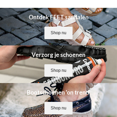
Ontdek FEET sandalen
Shop nu
Verzorg je schoenen
Shop nu
Bootschoenen 'on trend'
Shop nu