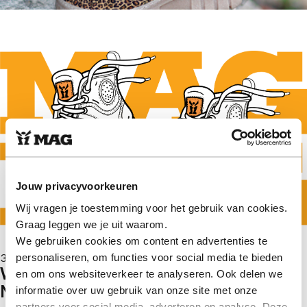
Jouw privacyvoorkeuren
Wij vragen je toestemming voor het gebruik van cookies.
Graag leggen we je uit waarom.
We gebruiken cookies om content en advertenties te
30 jaar MAG
personaliseren, om functies voor social media te bieden
Welkom op de officiële website van
en om ons websiteverkeer te analyseren. Ook delen we
MAG!
informatie over uw gebruik van onze site met onze
partners voor social media, adverteren en analyse. Deze