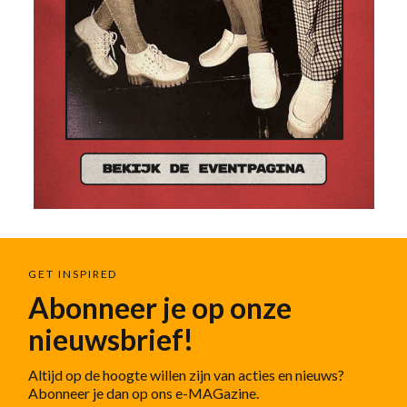
een
verantwoorde manier
schoenen te maken die ‘geweldig lopen’
en passen binnen de voor MAG zo herkenbare ontwerpfilosofie.
Wil jij ook ervaren wat het is om geweldig te lopen shop dan nu je
favoriete paar MAGs. Echte klanten beoordelen MAG met de
hoogste score in Nederland 9,8
(Ekomi reviews)
.
GET INSPIRED
Abonneer je op onze
nieuwsbrief!
Altijd op de hoogte willen zijn van acties en nieuws?
Abonneer je dan op ons e-MAGazine.