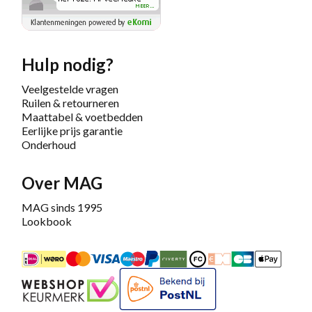
Hulp nodig?
Veelgestelde vragen
Ruilen & retourneren
Maattabel & voetbedden
Eerlijke prijs garantie
Onderhoud
Over MAG
MAG sinds 1995
Lookbook
iDEAL
Mastercard
Bancontact
Maestro
PayPal
Riverty/Afterpay
FashionCheque
Overboeking
Carte Banca
Apple
Keurmerk
Bekend bij PostNL