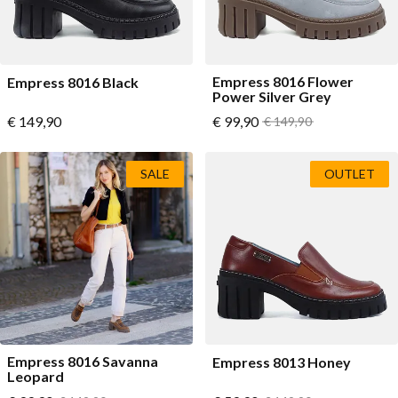
Empress 8016 Flower
Empress 8016 Black
Power Silver Grey
Vanaf
Vanaf
€ 149,90
€ 99,90
Normale prijs
€ 149,90
SALE
OUTLET
Empress 8016 Savanna
Empress 8013 Honey
Leopard