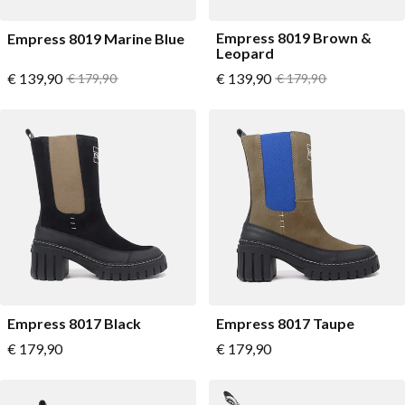
Empress 8019 Brown &
Empress 8019 Marine Blue
Leopard
Vanaf
Vanaf
€ 139,90
Normale prijs
€ 139,90
Normale prijs
€ 179,90
€ 179,90
Empress 8017 Black
Empress 8017 Taupe
Vanaf
Vanaf
€ 179,90
€ 179,90