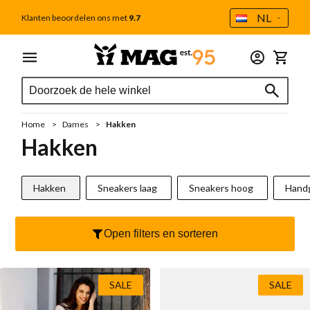
Taal
NL
Klanten beoordelen ons met
9.7
Ga naar de inhoud
Menu
Dames
Heren
Outlet
Accessoires
Winkel
Zoek
Zoek
Alle dames
Alle heren
Tweede Kans
Alle accessoires
Zoek
Schoenverzorging
Sale
Sale
Home
Dames
Hakken
Cadeaubon
Nieuw
Cadeaubon
Hakken
MAG Iconen
Voetbedden
Handgestikte mocassins
Hakken
Sneakers laag
Sneakers hoog
Handg
Outlet
Sokken
Sneakers
Tassen
Open filters en sorteren
Sneakers laag
Veterboot
Portemonnee
Sneakers hoog
Casual
Veters
SALE
SALE
Handgestikte mocassins
Chelseaboot