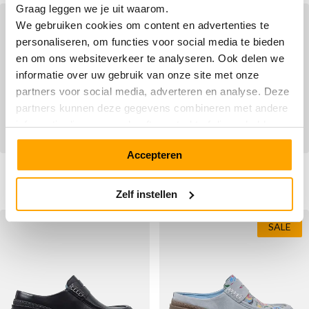
Graag leggen we je uit waarom.
OUTLET
We gebruiken cookies om content en advertenties te
personaliseren, om functies voor social media te bieden
en om ons websiteverkeer te analyseren. Ook delen we
informatie over uw gebruik van onze site met onze
partners voor social media, adverteren en analyse. Deze
partners kunnen deze gegevens combineren met andere
informatie die u aan ze heeft verstrekt of die ze hebben
verzameld op basis van uw gebruik van hun services.
Accepteren
Empress 8007 Black/Black
Empress 8007 Poppy Red
Vanaf
Vanaf
€ 169,90
€ 79,90
Normale prijs
€ 169,90
Zelf instellen
SALE