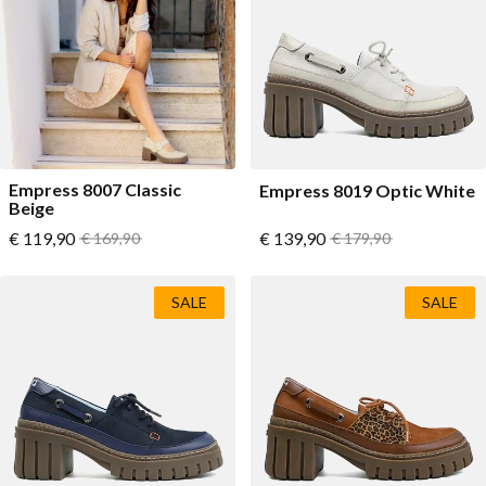
Lage schoenen
Loafers
Vegan
Sale
Sandalen
Loafers
Bikerboots
Empress 8007 Classic
Empress 8019 Optic White
Veterlaarsjes
Beige
Vanaf
Vanaf
€ 119,90
Normale prijs
€ 139,90
Normale prijs
€ 169,90
€ 179,90
Workerboots
Enkellaarsjes met rits
SALE
SALE
Chelseaboots
Hakken
Laarzen
MAG Iconen