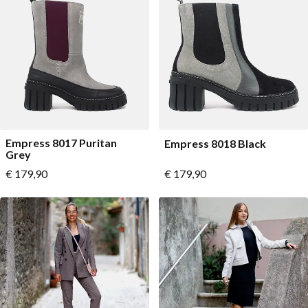
Empress 8017 Puritan
Empress 8018 Black
Grey
Vanaf
Vanaf
€ 179,90
€ 179,90