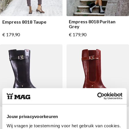
Empress 8018 Puritan
Empress 8018 Taupe
Grey
Vanaf
Vanaf
€ 179,90
€ 179,90
Empress 8015 Black
Empress 8015 Brandy
Jouw privacyvoorkeuren
Vanaf
Vanaf
€ 219,90
€ 219,90
Wij vragen je toestemming voor het gebruik van cookies.