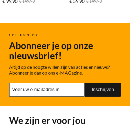
Vanaf
Vanaf
€ 99,90
Normale prijs
€ 59,90
Normale prijs
€ 149,90
€ 149,90
GET INSPIRED
Abonneer je op onze
nieuwsbrief!
Altijd op de hoogte willen zijn van acties en nieuws?
Abonneer je dan op ons e-MAGazine.
Inschrijven
We zijn er voor jou