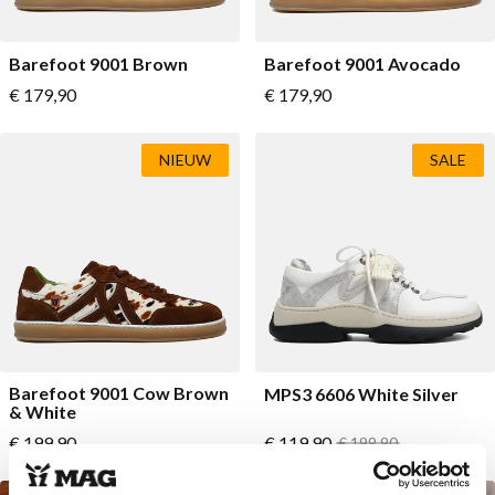
Barefoot 9001 Brown
Barefoot 9001 Avocado
Vanaf
Vanaf
€ 179,90
€ 179,90
NIEUW
SALE
Barefoot 9001 Cow Brown
MPS3 6606 White Silver
& White
Vanaf
Vanaf
€ 199,90
€ 119,90
Normale prijs
€ 199,90