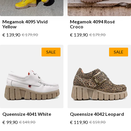
Megamok 4095 Vivid
Megamok 4094 Rosé
Yellow
Croco
Vanaf
Vanaf
€ 139,90
Normale prijs
€ 139,90
Normale prijs
€ 179,90
€ 179,90
SALE
SALE
Queensize 4041 White
Queensize 4042 Leopard
Vanaf
Vanaf
€ 99,90
Normale prijs
€ 119,90
Normale prijs
€ 149,90
€ 159,90