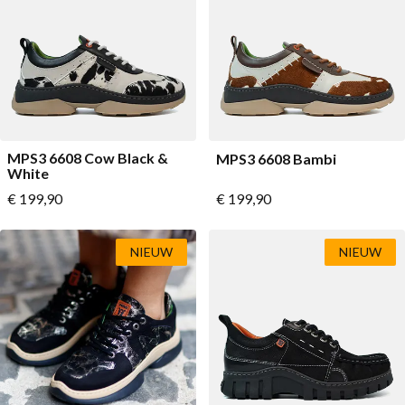
Lage schoenen
Loafers
Vegan
Sale
Sandalen
Loafers
Bikerboots
MPS3 6608 Cow Black &
MPS3 6608 Bambi
Veterlaarsjes
White
Vanaf
Vanaf
€ 199,90
€ 199,90
Workerboots
Enkellaarsjes met rits
NIEUW
NIEUW
Chelseaboots
Hakken
Laarzen
MAG Iconen