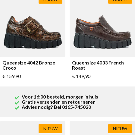
Queensize 4042 Bronze
Queensize 4033 French
Croco
Roast
Vanaf
Vanaf
€ 159,90
€ 149,90
Voor 16:00 besteld, morgen in huis
Gratis verzenden en retourneren
Advies nodig? Bel 0165-745020
NIEUW
NIEUW