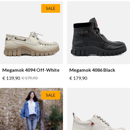
SALE
Megamok 4094 Off-White
Megamok 4086 Black
Vanaf
Vanaf
€ 139,90
Normale prijs
€ 179,90
€ 179,90
SALE