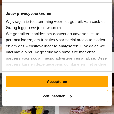
Jouw privacyvoorkeuren
Wij vragen je toestemming voor het gebruik van cookies.
Graag leggen we je uit waarom.
We gebruiken cookies om content en advertenties te
personaliseren, om functies voor social media te bieden
en om ons websiteverkeer te analyseren. Ook delen we
informatie over uw gebruik van onze site met onze
MPS3 6607 Retro Blue
MPS3 6608 Pink
partners voor social media, adverteren en analyse. Deze
Vanaf
Vanaf
€ 199,90
€ 199,90
partners kunnen deze gegevens combineren met andere
informatie die u aan ze heeft verstrekt of die ze hebben
verzameld op basis van uw gebruik van hun services.
SALE
SALE
Accepteren
Zelf instellen