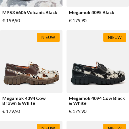
MPS3 6606 Volcanic Black
Megamok 4095 Black
Vanaf
Vanaf
€ 199,90
€ 179,90
NIEUW
NIEUW
Megamok 4094 Cow
Megamok 4094 Cow Black
Brown & White
& White
Vanaf
Vanaf
€ 179,90
€ 179,90
NIEUW
NIEUW