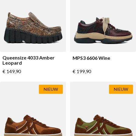
Queensize 4033 Amber
MPS3 6606 Wine
Leopard
Vanaf
Vanaf
€ 149,90
€ 199,90
NIEUW
NIEUW