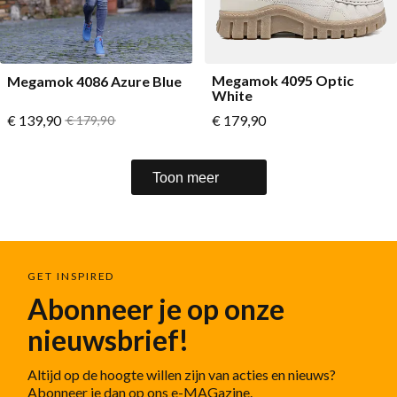
Megamok 4095 Optic
Megamok 4086 Azure Blue
White
Vanaf
Vanaf
€ 139,90
Normale prijs
€ 179,90
€ 179,90
Toon meer
GET INSPIRED
Abonneer je op onze
nieuwsbrief!
Altijd op de hoogte willen zijn van acties en nieuws?
Abonneer je dan op ons e-MAGazine.