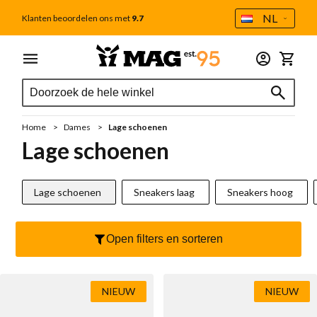
Taal
NL
Klanten beoordelen ons met
9.7
Ga naar de inhoud
Menu
Dames
Heren
Outlet
Accessoires
Winkel
Zoek
Zoek
Alle dames
Alle heren
Tweede Kans
Alle accessoires
Zoek
Schoenverzorging
Sale
Sale
Home
Dames
Lage schoenen
Cadeaubon
Nieuw
Cadeaubon
Lage schoenen
MAG Iconen
Voetbedden
Handgestikte mocassins
Lage schoenen
Sneakers laag
Sneakers hoog
Outlet
Sokken
Sneakers
Tassen
Open filters en sorteren
Sneakers laag
Veterboot
Portemonnee
Sneakers hoog
Casual
Veters
NIEUW
NIEUW
Handgestikte mocassins
Chelseaboot