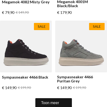
Megamok 4001M
Megamok 4082 Misty Grey
Black/Black
Vanaf
Vanaf
€ 79,90
Normale prijs
€ 179,90
€ 149,90
SALE
SALE
Sympasneaker 4466
Sympasneaker 4466 Black
Puritan Grey
Vanaf
Vanaf
€ 149,90
Normale prijs
€ 149,90
Normale prijs
€ 199,90
€ 199,90
Toon meer