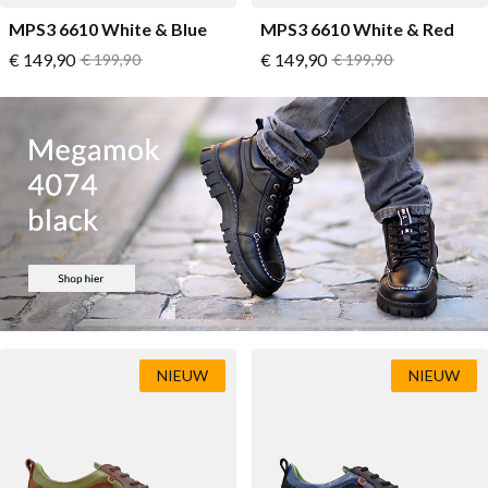
MPS3 6610 White & Blue
MPS3 6610 White & Red
Vanaf
Vanaf
€ 149,90
Normale prijs
€ 149,90
Normale prijs
€ 199,90
€ 199,90
NIEUW
NIEUW