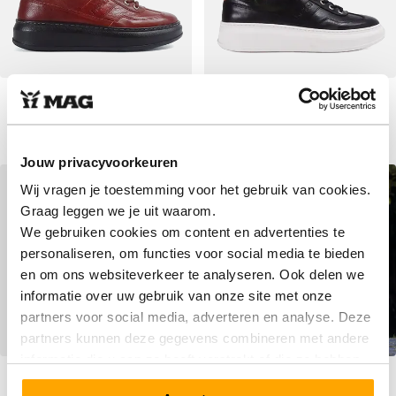
Sympasneaker 4458
Sympasneaker 4458
Double Malt
Black/White
Vanaf
Vanaf
€ 99,90
Normale prijs
€ 99,90
Normale prijs
€ 179,90
€ 179,90
Jouw privacyvoorkeuren
SALE
SALE
Wij vragen je toestemming voor het gebruik van cookies.
Graag leggen we je uit waarom.
We gebruiken cookies om content en advertenties te
personaliseren, om functies voor social media te bieden
en om ons websiteverkeer te analyseren. Ook delen we
informatie over uw gebruik van onze site met onze
partners voor social media, adverteren en analyse. Deze
partners kunnen deze gegevens combineren met andere
informatie die u aan ze heeft verstrekt of die ze hebben
Sympasneaker 4458 Misty
Sympasneaker 4458 White
verzameld op basis van uw gebruik van hun services.
Grey