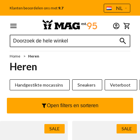
Taal
NL
Klanten beoordelen ons met
9.7
Ga naar de inhoud
Menu
Dames
Heren
Outlet
Accessoires
Winkel
Zoek
Zoek
Alle dames
Alle heren
Tweede Kans
Alle accessoires
Zoek
Schoenverzorging
Sale
Sale
Home
Heren
Cadeaubon
Nieuw
Cadeaubon
Heren
MAG Iconen
Voetbedden
Handgestikte mocassins
Handgestikte mocassins
Sneakers
Veterboot
Outlet
Sokken
Sneakers
Tassen
Open filters en sorteren
Sneakers laag
Veterboot
Portemonnee
Sneakers hoog
Casual
Veters
SALE
SALE
Handgestikte mocassins
Chelseaboot