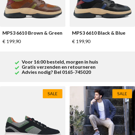
MPS3 6610 Brown & Green
MPS3 6610 Black & Blue
Vanaf
Vanaf
€ 199,90
€ 199,90
Voor 16:00 besteld, morgen in huis
Gratis verzenden en retourneren
Advies nodig? Bel 0165-745020
SALE
SALE