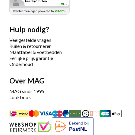
Hulp nodig?
Veelgestelde vragen
Ruilen & retourneren
Maattabel & voetbedden
Eerlijke prijs garantie
Onderhoud
Over MAG
MAG sinds 1995
Lookbook
iDEAL
Mastercard
Bancontact
Maestro
PayPal
Riverty/Afterpay
FashionCheque
Overboeking
Carte Banca
Apple
Keurmerk
Bekend bij PostNL