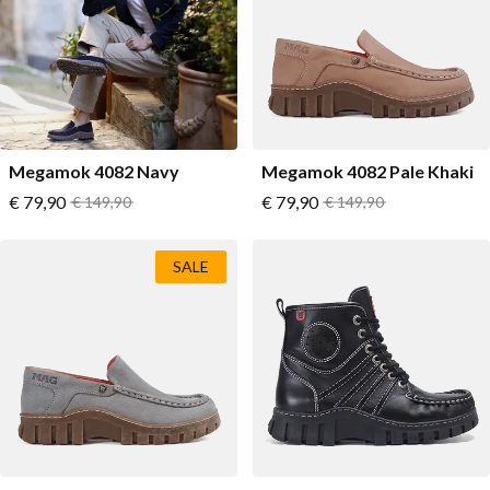
Megamok 4082 Navy
Megamok 4082 Pale Khaki
Vanaf
Vanaf
€ 79,90
Normale prijs
€ 79,90
Normale prijs
€ 149,90
€ 149,90
SALE