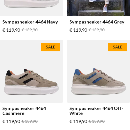
Sympasneaker 4464 Navy
Sympasneaker 4464 Grey
Vanaf
Vanaf
€ 119,90
Normale prijs
€ 119,90
Normale prijs
€ 189,90
€ 189,90
SALE
SALE
Sympasneaker 4464
Sympasneaker 4464 Off-
Cashmere
White
Vanaf
Vanaf
€ 119,90
Normale prijs
€ 119,90
Normale prijs
€ 189,90
€ 189,90