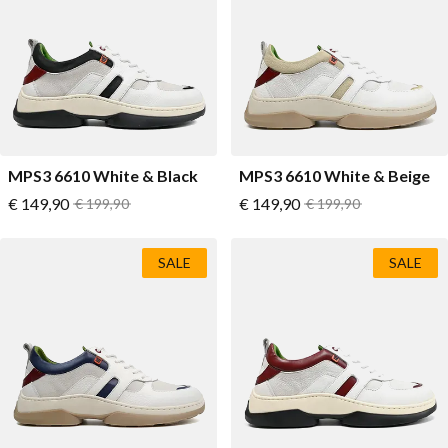
Lage schoenen
Loafers
Vegan
Sale
Sandalen
Loafers
Bikerboots
MPS3 6610 White & Black
MPS3 6610 White & Beige
Veterlaarsjes
Vanaf
Vanaf
€ 149,90
Normale prijs
€ 149,90
Normale prijs
€ 199,90
€ 199,90
Workerboots
Enkellaarsjes met rits
SALE
SALE
Chelseaboots
Hakken
Laarzen
MAG Iconen