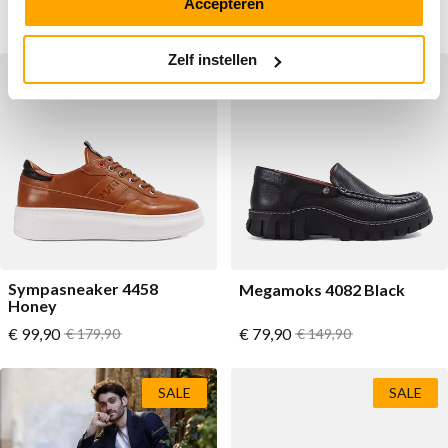
Accepteren
Vanaf
Vanaf
€ 99,90
Normale prijs
€ 99,90
Normale prijs
€ 179,90
€ 179,90
Zelf instellen
SALE
SALE
Sympasneaker 4458
Megamoks 4082 Black
Honey
Vanaf
Vanaf
€ 99,90
Normale prijs
€ 79,90
Normale prijs
€ 179,90
€ 149,90
SALE
SALE