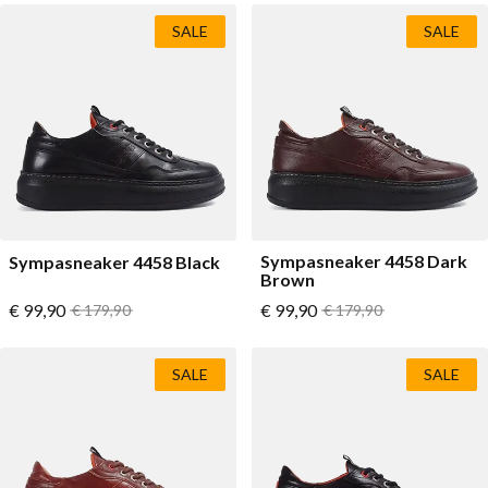
SALE
SALE
Sympasneaker 4458 Dark
Sympasneaker 4458 Black
Brown
Vanaf
Vanaf
€ 99,90
Normale prijs
€ 99,90
Normale prijs
€ 179,90
€ 179,90
SALE
SALE