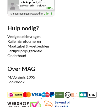
Hulp nodig?
Veelgestelde vragen
Ruilen & retourneren
Maattabel & voetbedden
Eerlijke prijs garantie
Onderhoud
Over MAG
MAG sinds 1995
Lookbook
iDEAL
Mastercard
Bancontact
Maestro
PayPal
Riverty/Afterpay
FashionCheque
Overboeking
Carte Banca
Apple
Keurmerk
Bekend bij PostNL