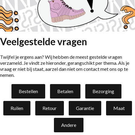
Lage schoenen
Loafers
Vegan
Sale
Sandalen
Loafers
Veelgestelde vragen
Bikerboots
Twijfel je ergens aan? Wij hebben de meest gestelde vragen
Veterlaarsjes
verzameld. Je vindt ze hieronder, gerangschikt per thema. Als je
Workerboots
vraag er niet bij staat, aarzel dan niet om contact met ons op te
nemen.
Enkellaarsjes met rits
Chelseaboots
Bestellen
Betalen
Bezorging
Hakken
Ruilen
Retour
Garantie
Maat
Laarzen
MAG Iconen
Andere