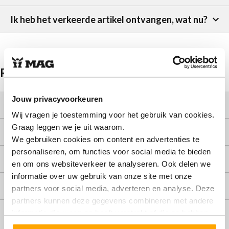
Ik heb het verkeerde artikel ontvangen, wat nu?
Retour
Jouw privacyvoorkeuren
Hoe retourneer ik een artikel?
Wij vragen je toestemming voor het gebruik van cookies.
Graag leggen we je uit waarom.
Wat zijn de kosten om terug te retourneren?
We gebruiken cookies om content en advertenties te
personaliseren, om functies voor social media te bieden
Wanneer krijg ik mijn geld terug?
en om ons websiteverkeer te analyseren. Ook delen we
informatie over uw gebruik van onze site met onze
Hoe lang duurt een terugbetaling?
partners voor social media, adverteren en analyse. Deze
partners kunnen deze gegevens combineren met andere
Ik kan mijn ruil/retourformulier niet vinden, wat
informatie die u aan ze heeft verstrekt of die ze hebben
moet ik doen?
verzameld op basis van uw gebruik van hun services.