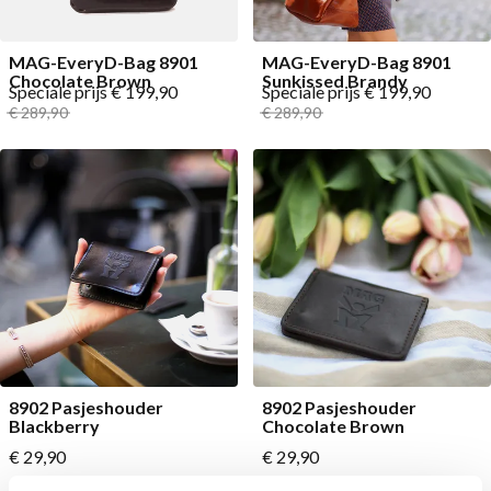
MAG-EveryD-Bag 8901
MAG-EveryD-Bag 8901
Chocolate Brown
Sunkissed Brandy
Speciale prijs
€ 199,90
Speciale prijs
€ 199,90
Normale prijs
Normale prijs
€ 289,90
€ 289,90
8902 Pasjeshouder
8902 Pasjeshouder
Blackberry
Chocolate Brown
€ 29,90
€ 29,90