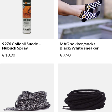
Lage schoenen
Loafers
Vegan
Sale
Sandalen
Loafers
Bikerboots
9276 Collonil Suède +
MAG sokken/socks
Veterlaarsjes
Nubuck Spray
Black/White sneaker
Vanaf
€ 10,90
€ 7,90
Workerboots
Enkellaarsjes met rits
Chelseaboots
Hakken
Laarzen
MAG Iconen