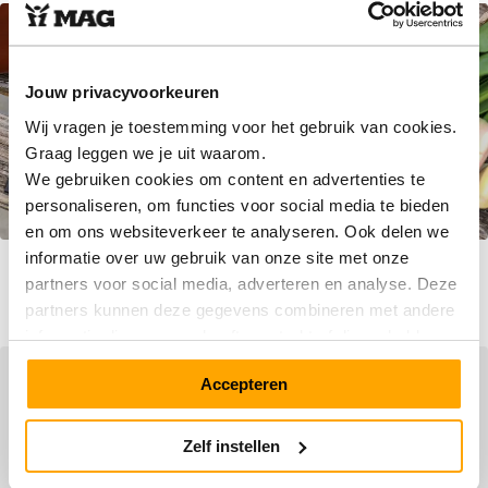
Jouw privacyvoorkeuren
Wij vragen je toestemming voor het gebruik van cookies.
Graag leggen we je uit waarom.
We gebruiken cookies om content en advertenties te
personaliseren, om functies voor social media te bieden
en om ons websiteverkeer te analyseren. Ook delen we
informatie over uw gebruik van onze site met onze
8903 Knijpportemonnee
8903 Knijpportemonnee
Blackberry
Chocolate Brown
partners voor social media, adverteren en analyse. Deze
€ 19,90
€ 19,90
partners kunnen deze gegevens combineren met andere
informatie die u aan ze heeft verstrekt of die ze hebben
verzameld op basis van uw gebruik van hun services.
Accepteren
Zelf instellen