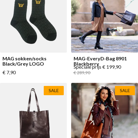
MAG sokken/socks
MAG-EveryD-Bag 8901
Black/Grey LOGO
Blackberry
Speciale prijs
€ 199,90
Vanaf
€ 7,90
Normale prijs
€ 289,90
SALE
SALE