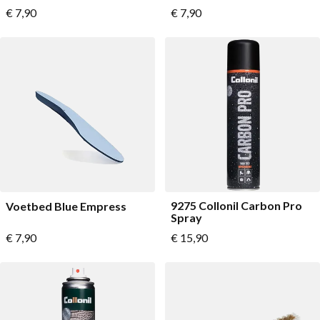
Vanaf
Vanaf
€ 7,90
€ 7,90
9275 Collonil Carbon Pro
Voetbed Blue Empress
Spray
Vanaf
€ 7,90
€ 15,90