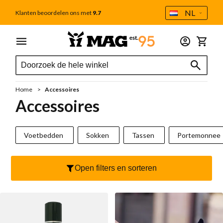
Taal
NL
Klanten beoordelen ons met
9.7
Ga naar de inhoud
Menu
Dames
Heren
Outlet
Accessoires
Winkel
Zoek
Zoek
Alle dames
Alle heren
Tweede Kans
Alle accessoires
Zoek
Schoenverzorging
Sale
Sale
Home
Accessoires
Cadeaubon
Nieuw
Cadeaubon
Accessoires
MAG Iconen
Voetbedden
Handgestikte mocassins
Voetbedden
Sokken
Tassen
Portemonnee
Outlet
Sokken
Sneakers
Tassen
Open filters en sorteren
Sneakers laag
Veterboot
Portemonnee
Sneakers hoog
Casual
Veters
Handgestikte mocassins
Chelseaboot