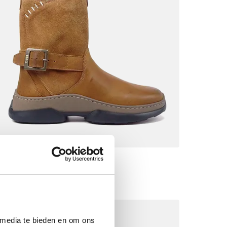
MPS3 6605 Timber
Vanaf
€ 219,90
 media te bieden en om ons