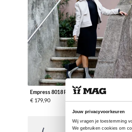
Empress 8018 Puritan Grey
Vanaf
€ 179,90
Jouw privacyvoorkeuren
Wij vragen je toestemming vo
We gebruiken cookies om cont