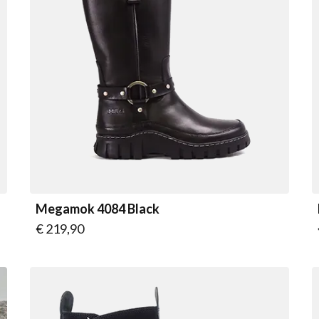
Megamok 4084 Black
Vanaf
€ 219,90