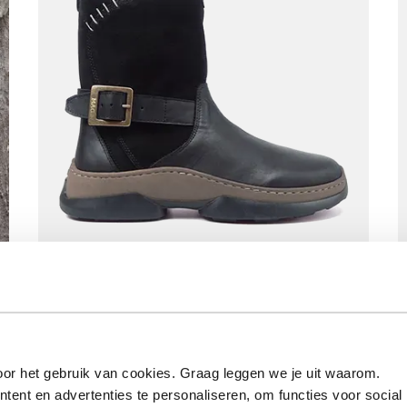
MPS3 6605 Black
Vanaf
€ 219,90
or het gebruik van cookies. Graag leggen we je uit waarom.
ent en advertenties te personaliseren, om functies voor social