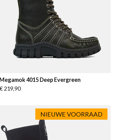
Megamok 4015 Deep Evergreen
Vanaf
€ 219,90
NIEUWE VOORRAAD