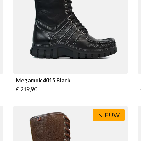
Megamok 4015 Black
Vanaf
€ 219,90
NIEUW