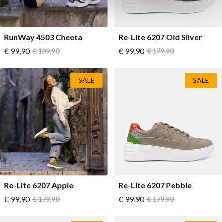
RunWay 4503 Cheeta
Re-Lite 6207 Old Silver
Vanaf
Vanaf
€ 99,90
Normale prijs
€ 99,90
Normale prijs
€ 189,90
€ 179,90
SALE
SALE
Re-Lite 6207 Apple
Re-Lite 6207 Pebble
Vanaf
Vanaf
€ 99,90
Normale prijs
€ 99,90
Normale prijs
€ 179,90
€ 179,90