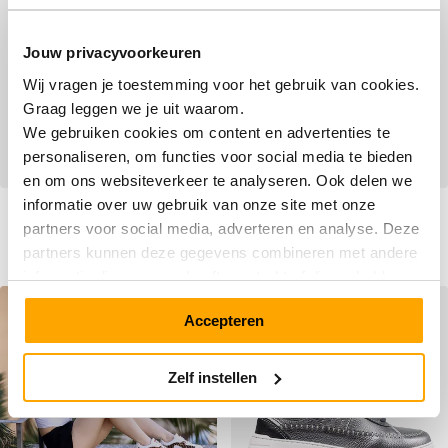
Jouw privacyvoorkeuren
Wij vragen je toestemming voor het gebruik van cookies.
Graag leggen we je uit waarom.
We gebruiken cookies om content en advertenties te
personaliseren, om functies voor social media te bieden
en om ons websiteverkeer te analyseren. Ook delen we
informatie over uw gebruik van onze site met onze
RunWay 4502 Out of the
Re-Lite 6207 Grey Leopard
Blue
partners voor social media, adverteren en analyse. Deze
Vanaf
Vanaf
€ 99,90
Normale prijs
€ 129,90
Normale prijs
€ 179,90
€ 189,90
partners kunnen deze gegevens combineren met andere
informatie die u aan ze heeft verstrekt of die ze hebben
verzameld op basis van uw gebruik van hun services.
SALE
SALE
Accepteren
Zelf instellen