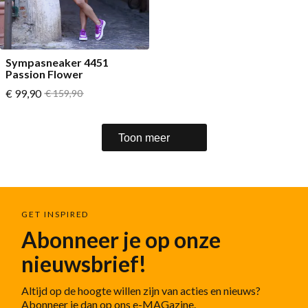
Sympasneaker 4451
Passion Flower
Vanaf
€ 99,90
Normale prijs
€ 159,90
Toon meer
GET INSPIRED
Abonneer je op onze
nieuwsbrief!
Altijd op de hoogte willen zijn van acties en nieuws?
Abonneer je dan op ons e-MAGazine.