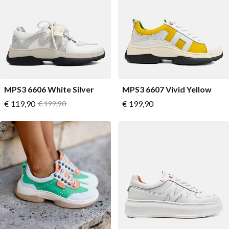
MPS3 6606 White Silver
MPS3 6607 Vivid Yellow
Vanaf
Vanaf
€ 119,90
Normale prijs
€ 199,90
€ 199,90