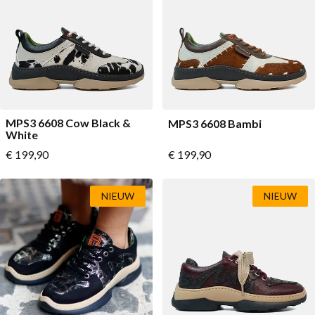
Lage schoenen
Loafers
Vegan
Sale
Sandalen
Loafers
Bikerboots
MPS3 6608 Cow Black &
MPS3 6608 Bambi
Veterlaarsjes
White
Vanaf
Vanaf
€ 199,90
€ 199,90
Workerboots
Enkellaarsjes met rits
NIEUW
NIEUW
Chelseaboots
Hakken
Laarzen
MAG Iconen