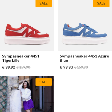
SALE
SALE
Sympasneaker 4451
Sympasneaker 4451 Azure
TigerLilly
Blue
Vanaf
Vanaf
€ 99,90
Normale prijs
€ 99,90
Normale prijs
€ 159,90
€ 159,90
SALE