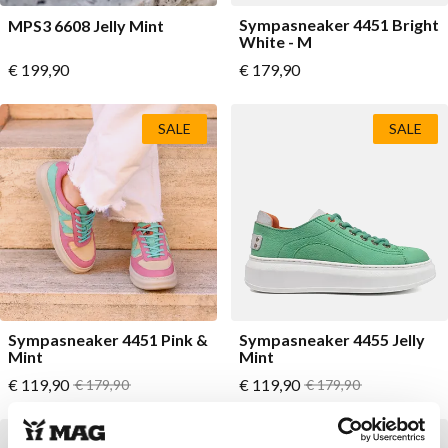
Sympasneaker 4451 Bright
MPS3 6608 Jelly Mint
White - M
Vanaf
Vanaf
€ 199,90
€ 179,90
SALE
SALE
Sympasneaker 4451 Pink &
Sympasneaker 4455 Jelly
Mint
Mint
Vanaf
Vanaf
€ 119,90
Normale prijs
€ 119,90
Normale prijs
€ 179,90
€ 179,90
OUTLET
SALE