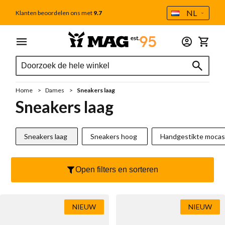
Taal
NL
Klanten beoordelen ons met
9.7
Ga naar de inhoud
Menu
Dames
Heren
Outlet
Accessoires
Winkel
Zoek
Zoek
Alle dames
Alle heren
Tweede Kans
Alle accessoires
Zoek
Schoenverzorging
Sale
Sale
Home
Dames
Sneakers laag
Cadeaubon
Nieuw
Cadeaubon
Sneakers laag
MAG Iconen
Voetbedden
Handgestikte mocassins
Sneakers laag
Sneakers hoog
Handgestikte mocas
Outlet
Sokken
Sneakers
Tassen
Open filters en sorteren
Sneakers laag
Veterboot
Portemonnee
Sneakers hoog
Casual
Veters
NIEUW
NIEUW
Handgestikte mocassins
Chelseaboot