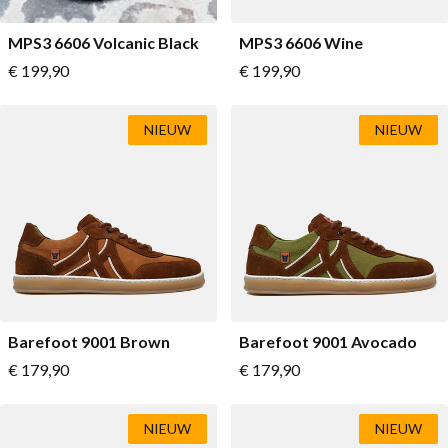
MPS3 6606 Volcanic Black
MPS3 6606 Wine
Vanaf
Vanaf
€ 199,90
€ 199,90
NIEUW
NIEUW
Barefoot 9001 Brown
Barefoot 9001 Avocado
Vanaf
Vanaf
€ 179,90
€ 179,90
NIEUW
NIEUW