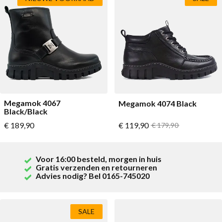
Megamok 4067
Megamok 4074 Black
Black/Black
Vanaf
Vanaf
€ 189,90
€ 119,90
Normale prijs
€ 179,90
Voor 16:00 besteld, morgen in huis
Gratis verzenden en retourneren
Advies nodig? Bel 0165-745020
SALE