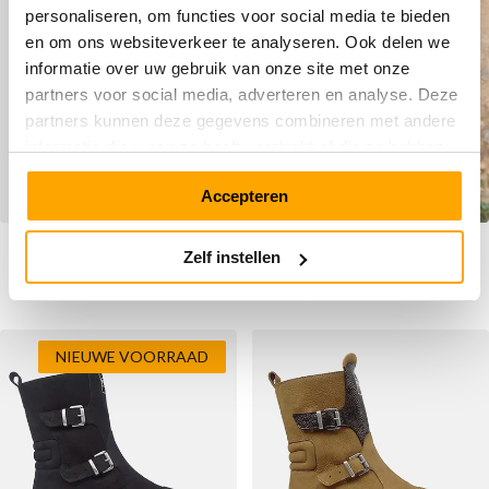
SALE
personaliseren, om functies voor social media te bieden
en om ons websiteverkeer te analyseren. Ook delen we
informatie over uw gebruik van onze site met onze
partners voor social media, adverteren en analyse. Deze
partners kunnen deze gegevens combineren met andere
informatie die u aan ze heeft verstrekt of die ze hebben
verzameld op basis van uw gebruik van hun services.
Accepteren
Megamok 4001GX
Megamok 4005G Bronze
Zelf instellen
Supersonic Blue
Vanaf
Vanaf
€ 199,90
€ 139,90
Normale prijs
€ 189,90
NIEUWE VOORRAAD