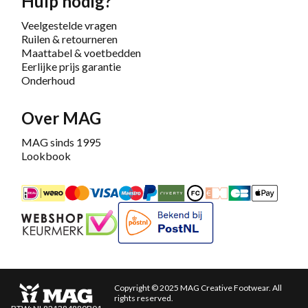
Hulp nodig?
Veelgestelde vragen
Ruilen & retourneren
Maattabel & voetbedden
Eerlijke prijs garantie
Onderhoud
Over MAG
MAG sinds 1995
Lookbook
iDEAL
Mastercard
Bancontact
Maestro
PayPal
Riverty/Afterpay
FashionCheque
Overboeking
Carte Banca
Apple
Keurmerk
Bekend bij PostNL
Copyright © 2025 MAG Creative Footwear. All
rights reserved.