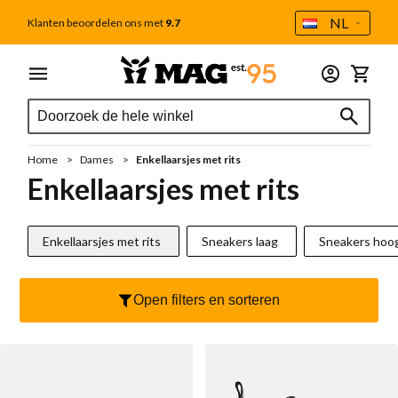
Taal
NL
Klanten beoordelen ons met
9.7
Ga naar de inhoud
Menu
Dames
Heren
Outlet
Accessoires
Winkel
Zoek
Zoek
Alle dames
Alle heren
Tweede Kans
Alle accessoires
Zoek
Schoenverzorging
Sale
Sale
Home
Dames
Enkellaarsjes met rits
Cadeaubon
Nieuw
Cadeaubon
Enkellaarsjes met rits
MAG Iconen
Voetbedden
Handgestikte mocassins
Enkellaarsjes met rits
Sneakers laag
Sneakers hoo
Outlet
Sokken
Sneakers
Tassen
Open filters en sorteren
Sneakers laag
Veterboot
Portemonnee
Sneakers hoog
Casual
Veters
Handgestikte mocassins
Chelseaboot