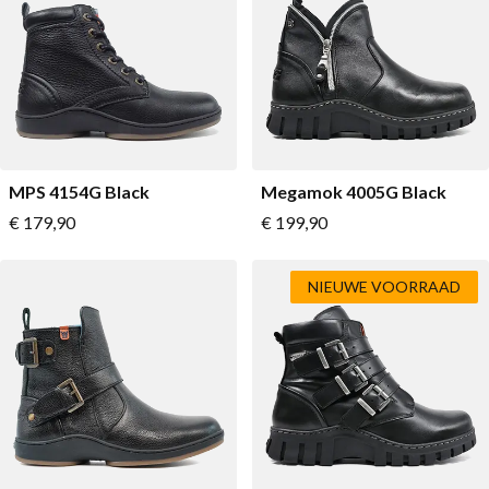
Lage schoenen
Loafers
Vegan
Sale
Sandalen
Loafers
Bikerboots
MPS 4154G Black
Megamok 4005G Black
Veterlaarsjes
Vanaf
Vanaf
€ 179,90
€ 199,90
Workerboots
Enkellaarsjes met rits
NIEUWE VOORRAAD
Chelseaboots
Hakken
Laarzen
MAG Iconen