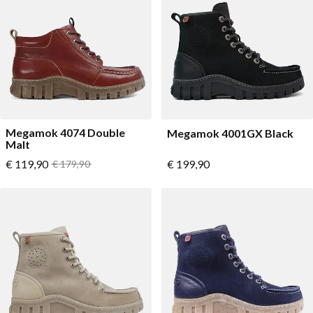
Megamok 4074 Double
Megamok 4001GX Black
Malt
Vanaf
Vanaf
€ 119,90
Normale prijs
€ 199,90
€ 179,90