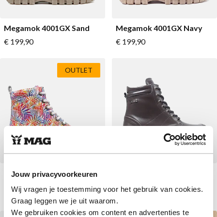
Megamok 4001GX Sand
Megamok 4001GX Navy
Vanaf
Vanaf
€ 199,90
€ 199,90
OUTLET
Megamok 4066 Boulevard
MPS 4154G Lovely Leaves
Jouw privacyvoorkeuren
Grey
Wij vragen je toestemming voor het gebruik van cookies.
Vanaf
Vanaf
€ 79,90
Normale prijs
€ 189,90
€ 179,90
Graag leggen we je uit waarom.
We gebruiken cookies om content en advertenties te