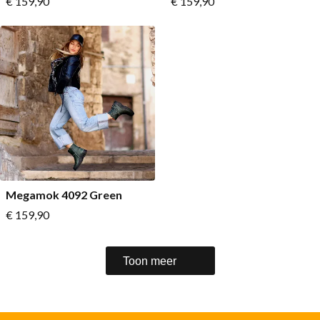
Vanaf
Vanaf
€ 159,90
€ 159,90
Megamok 4092 Green
Vanaf
€ 159,90
Toon meer