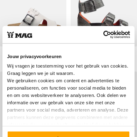
Feet 3003 Off-White
Feet 3004 Old Silver
Jouw privacyvoorkeuren
Vanaf
Vanaf
€ 119,90
Normale prijs
€ 99,90
Normale prijs
€ 149,90
€ 159,90
Wij vragen je toestemming voor het gebruik van cookies.
Graag leggen we je uit waarom.
SALE
SALE
We gebruiken cookies om content en advertenties te
personaliseren, om functies voor social media te bieden
en om ons websiteverkeer te analyseren. Ook delen we
informatie over uw gebruik van onze site met onze
partners voor social media, adverteren en analyse. Deze
partners kunnen deze gegevens combineren met andere
informatie die u aan ze heeft verstrekt of die ze hebben
verzameld op basis van uw gebruik van hun services.