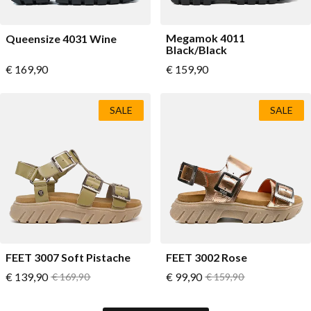
Megamok 4011
Queensize 4031 Wine
Black/Black
Vanaf
Vanaf
€ 169,90
€ 159,90
SALE
SALE
FEET 3007 Soft Pistache
FEET 3002 Rose
Vanaf
Vanaf
€ 139,90
Normale prijs
€ 99,90
Normale prijs
€ 169,90
€ 159,90