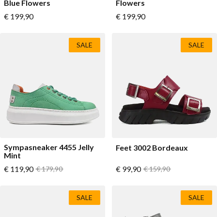
Blue Flowers
Flowers
Vanaf
Vanaf
€ 199,90
€ 199,90
SALE
SALE
Sympasneaker 4455 Jelly
Feet 3002 Bordeaux
Mint
Vanaf
Vanaf
€ 119,90
Normale prijs
€ 99,90
Normale prijs
€ 179,90
€ 159,90
SALE
SALE