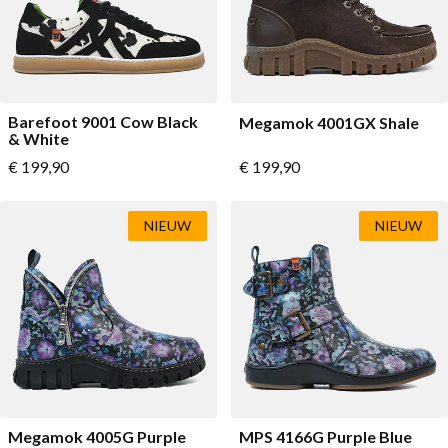
Barefoot 9001 Cow Black
Megamok 4001GX Shale
& White
Vanaf
Vanaf
€ 199,90
€ 199,90
NIEUW
NIEUW
Megamok 4005G Purple
MPS 4166G Purple Blue