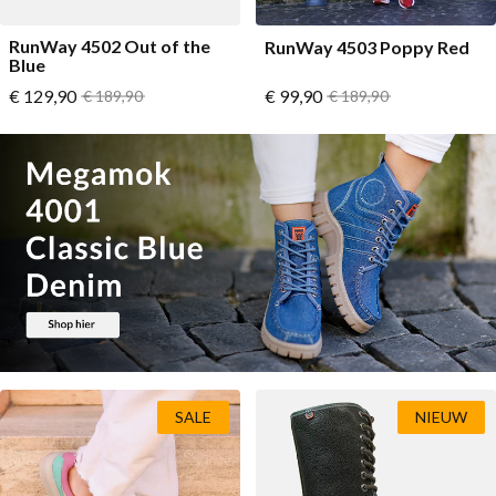
RunWay 4502 Out of the
RunWay 4503 Poppy Red
Blue
Vanaf
Vanaf
€ 129,90
Normale prijs
€ 99,90
Normale prijs
€ 189,90
€ 189,90
SALE
NIEUW