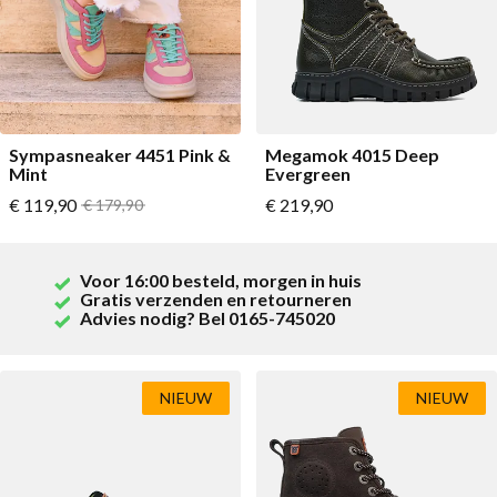
Sympasneaker 4451 Pink &
Megamok 4015 Deep
Mint
Evergreen
Vanaf
Vanaf
€ 119,90
Normale prijs
€ 219,90
€ 179,90
Voor 16:00 besteld, morgen in huis
Gratis verzenden en retourneren
Advies nodig? Bel 0165-745020
NIEUW
NIEUW