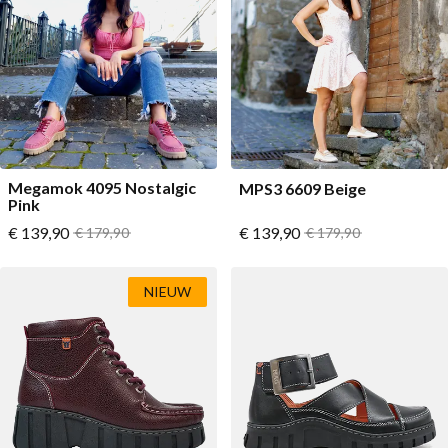
Megamok 4095 Nostalgic
MPS3 6609 Beige
Pink
Vanaf
Vanaf
€ 139,90
Normale prijs
€ 139,90
Normale prijs
€ 179,90
€ 179,90
NIEUW