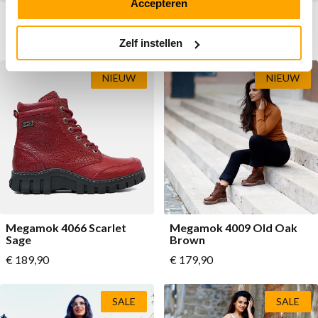
Accepteren
Re-Lite 6207 Pebble
Feet 3005 Navy
Vanaf
Vanaf
€ 99,90
Normale prijs
€ 119,90
Normale prijs
€ 179,90
€ 159,90
Zelf instellen
NIEUW
NIEUW
Megamok 4066 Scarlet
Megamok 4009 Old Oak
Sage
Brown
Vanaf
Vanaf
€ 189,90
€ 179,90
SALE
SALE