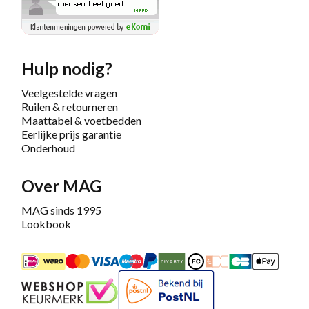
Hulp nodig?
Veelgestelde vragen
Ruilen & retourneren
Maattabel & voetbedden
Eerlijke prijs garantie
Onderhoud
Over MAG
MAG sinds 1995
Lookbook
iDEAL
Mastercard
Bancontact
Maestro
PayPal
Riverty/Afterpay
FashionCheque
Overboeking
Carte Banca
Apple
Keurmerk
Bekend bij PostNL