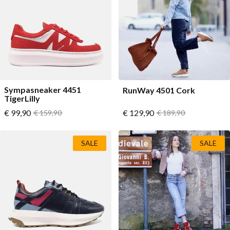
Lage schoenen
Loafers
Vegan
Sale
Sandalen
Loafers
Bikerboots
Sympasneaker 4451
RunWay 4501 Cork
Veterlaarsjes
TigerLilly
Vanaf
Vanaf
€ 99,90
Normale prijs
€ 129,90
Normale prijs
€ 159,90
€ 189,90
Workerboots
Enkellaarsjes met rits
SALE
SALE
Chelseaboots
Hakken
Laarzen
MAG Iconen