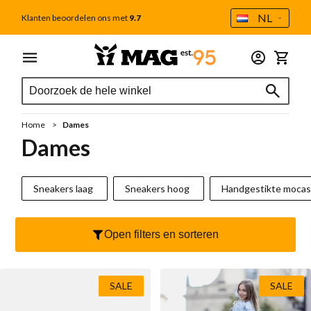
Taal
NL
Klanten beoordelen ons met
9.7
Ga naar de inhoud
Menu
Dames
Heren
Outlet
Accessoires
Winkel
Zoek
Zoek
Alle dames
Alle heren
Tweede Kans
Alle accessoires
Zoek
Schoenverzorging
Sale
Sale
Home
Dames
Cadeaubon
Nieuw
Cadeaubon
Dames
MAG Iconen
Voetbedden
Handgestikte mocassins
Sneakers laag
Sneakers hoog
Handgestikte mocas
Outlet
Sokken
Sneakers
Tassen
Open filters en sorteren
Sneakers laag
Veterboot
Portemonnee
Sneakers hoog
Casual
Veters
SALE
SALE
Handgestikte mocassins
Chelseaboot