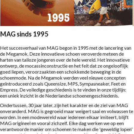
MAG sinds 1995
Het succesverhaal van MAG begon in 1995 met de lancering van
de Megamok. Deze innovatieve schoen veroverde meteen de
harten van talloze jongeren over de hele wereld. Het innovatieve
ontwerp, de mocassinconstructie en het feit dat ze ongelooflijk
goed liepen, veroorzaakten een schokkende beweging in de
schoenmode. Na de Megamok werden veel nieuwe concepten
geïntroduceerd zoals Queensize, MPS, Sympasneaker, Feet en
Empress. De volledige geschiedenis is te vinden in onze tijdlijn:
een uniek inzicht in de Nederlandse schoenengeschiedenis.
Ondertussen, 30 jaar later, zijn het karakter en de ziel van MAG
onveranderd. MAG is gegroeid maar weigert saai en volwassen te
worden. In een modewereld waar iedereen elkaar imiteert, blijft
MAG origineel en vooral zichzelf. Elke dag werken we op een
verantwoorde manier om schoenen te maken die 'geweldig lopen'