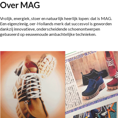
Lage schoenen
Loafers
Over MAG
Vegan
Sale
Vrolijk, energiek, stoer en natuurlijk heerlijk lopen: dat is MAG.
Sandalen
Een eigenzinnig, oer-Hollands merk dat succesvol is geworden
dankzij innovatieve, onderscheidende schoenontwerpen
Loafers
gebaseerd op eeuwenoude ambachtelijke technieken.
Bikerboots
Veterlaarsjes
Workerboots
Enkellaarsjes met rits
Chelseaboots
Hakken
Laarzen
MAG Iconen