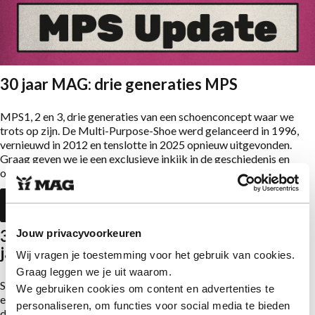
30 jaar MAG: drie generaties MPS
MPS1, 2 en 3, drie generaties van een schoenconcept waar we
trots op zijn. De Multi-Purpose-Shoe werd gelanceerd in 1996,
vernieuwd in 2012 en tenslotte in 2025 opnieuw uitgevonden.
Graag geven we je een exclusieve inkijk in de geschiedenis en
ontwikkeling de MAG MPS-lijn.
Lees over MPS Update
30 jaar MAG: nieuwe schoenen in een oud
Jouw privacyvoorkeuren
jasje
Wij vragen je toestemming voor het gebruik van cookies.
Graag leggen we je uit waarom.
Snuffelen tussen oude foto’s. Een heerlijk gevoel, je zou nog wel
We gebruiken cookies om content en advertenties te
eens terug willen in de tijd, ‘if we could turn back time’. Wij deden
personaliseren, om functies voor social media te bieden
dat. We bewerkten onze eerste uitingen met de collectie van nu,