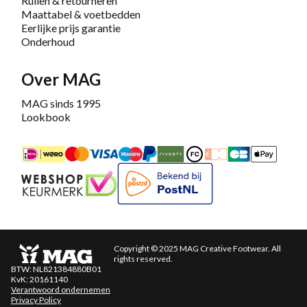
Ruilen & retourneren
Maattabel & voetbedden
Eerlijke prijs garantie
Onderhoud
Over MAG
MAG sinds 1995
Lookbook
iDEAL
Mastercard
Bancontact
Maestro
PayPal
Riverty/Afterpay
FashionCheque
Overboeking
Carte Banca
Apple
Keurmerk
Bekend bij PostNL
Copyright © 2025 MAG Creative Footwear. All
rights reserved.
BTW: NL821384880B01
KvK: 20161140
Verantwoord ondernemen
Privacy Policy