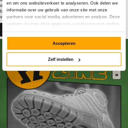
en om ons websiteverkeer te analyseren. Ook delen we
ofwel nieuwe schoenen in een oude jasje. Vergelijk het originele
informatie over uw gebruik van onze site met onze
beeld met het nieuwe en ervaar hoe veel, maar ook hoe weinig er
veranderd is.
partners voor social media, adverteren en analyse. Deze
partners kunnen deze gegevens combineren met andere
Bekijk de Walk of Fame
informatie die u aan ze heeft verstrekt of die ze hebben
verzameld op basis van uw gebruik van hun services.
Accepteren
Zelf instellen