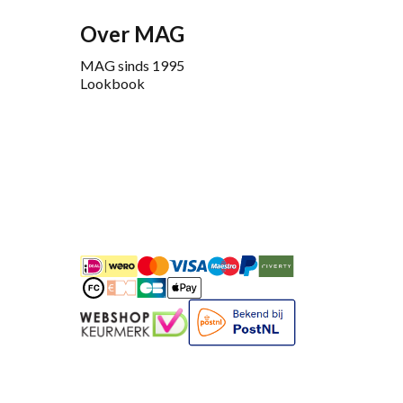
Over MAG
MAG sinds 1995
Lookbook
iDEAL
Mastercard
Bancontact
Maestro
PayPal
Riverty/Afterpay
FashionCheque
Overboeking
Carte Bancaire
Apple Pay
Keurmerk
Bekend bij Post