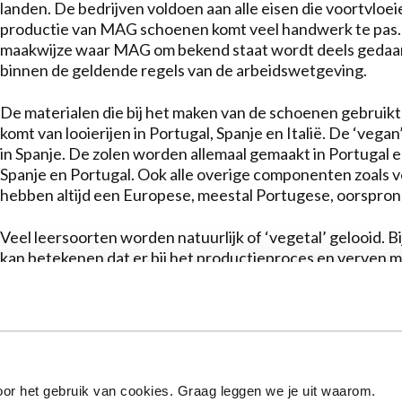
landen. De bedrijven voldoen aan alle eisen die voortvloe
productie van MAG schoenen komt veel handwerk te pas. 
maakwijze waar MAG om bekend staat wordt deels gedaan i
binnen de geldende regels van de arbeidswetgeving.
De materialen die bij het maken van de schoenen gebruikt
komt van looierijen in Portugal, Spanje en Italië. De ‘veg
in Spanje. De zolen worden allemaal gemaakt in Portugal en
Spanje en Portugal. Ook alle overige componenten zoals voe
hebben altijd een Europese, meestal Portugese, oorspron
Veel leersoorten worden natuurlijk of ‘vegetal’ gelooid. B
kan betekenen dat er bij het productieproces en verven 
Bijzonder is het ‘Biocouro’ proces waarbij minder water 
uiteindelijk ook nog 100% biologisch afbreekbaar is. Gevol
zijn (zoals bijvoorbeeld een litteken). Wij zijn van mening 
probleem is en juist bijdraagt aan het ambachtelijke karak
Hoewel wij navraag doen naar de herkomst van alle compo
or het gebruik van cookies. Graag leggen we je uit waarom.