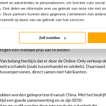
middelen en mogelijkheden hebben om dit van alle compon
ent en advertenties te personaliseren, om functies voor social
. Ook delen we informatie over uw gebruik van onze site met on
Handgemaakt betekent bij MAG ook echt handgemaakt. Du
e. Deze partners kunnen deze gegevens combineren met andere i
een machine houdt maar daadwerkelijk werkzaamheden met
erzameld op basis van uw gebruik van hun services.
handstiksels en poetseffecten op het leer. De ambachtel
nonchalante karakter wat ze onderscheidt van massaprod
Zelf instellen
Omdat we kiezen voor 100% Europese productie en een ee
producenten hebben MAG schoenen een prijskaartje. Het i
tegen een redelijke prijs aan te bieden.
Van belang hierbij is dat er door de Online-Only verkoo
extra schakels (zoals tussenhandel en winkels). Daarnaas
tussenpersonen, direct samen met fabrikanten.
Sokken worden geïmporteerd vanuit China. Met het bedrijf
 tijd een goede samenwerking en ze zijn BDSI
d en ge-audit worden door een neutrale autoriteit die