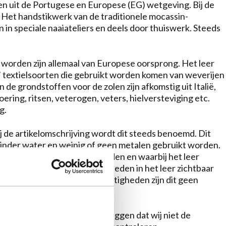
ien uit de Portugese en Europese (EG) wetgeving. Bij de
Het handstikwerk van de traditionele mocassin-
n speciale naaiateliers en deels door thuiswerk. Steeds
 worden zijn allemaal van Europese oorsprong. Het leer
an’ textielsoorten die gebruikt worden komen van weverijen
 de grondstoffen voor de zolen zijn afkomstig uit Italië,
ring, ritsen, veterogen, veters, hielversteviging etc.
g.
ij de artikelomschrijving wordt dit steeds benoemd. Dit
minder water en weinig of geen metalen gebruikt worden.
en geen metalen gebruikt worden en waarbij het leer
g kan zijn dat kleine oneffenheden in het leer zichtbaar
dat zolang dit kleine onregelmatigheden zijn dit geen
ter van de schoenen.
nenten, moeten we eerlijk zeggen dat wij niet de