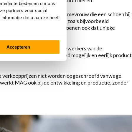
enten ook daadwerkelijk te controleren.
 media te bieden en om ons
ze partners voor social
s niet alleen een meneer of mevrouw die een schoen bij
nformatie die u aan ze heeft
 een ambachtelijk karakter zoals bijvoorbeeld
ijke maakwijze geeft MAG schoenen ook dat unieke
uctie.
Accepteren
rlijke beloning voor de medewerkers van de
s ons streven om een zo goed mogelijk en eerlijk product
p de verkoopprijzen niet worden opgeschroefd vanwege
t werkt MAG ook bij de ontwikkeling en productie, zonder