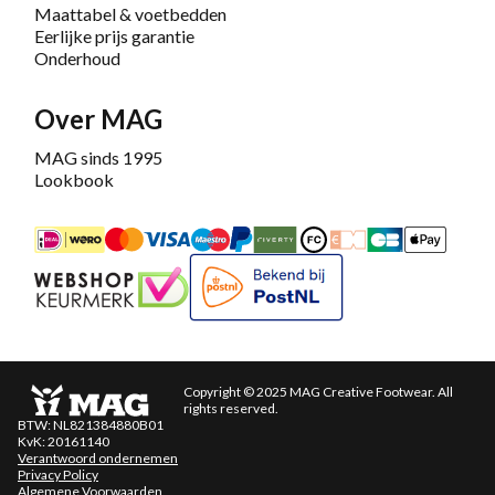
Maattabel & voetbedden
Eerlijke prijs garantie
Onderhoud
Over MAG
MAG sinds 1995
Lookbook
iDEAL
Mastercard
Bancontact
Maestro
PayPal
Riverty/Afterpay
FashionCheque
Overboeking
Carte Banca
Apple
Keurmerk
Bekend bij PostNL
Copyright © 2025 MAG Creative Footwear. All
rights reserved.
BTW: NL821384880B01
KvK: 20161140
Verantwoord ondernemen
Privacy Policy
Algemene Voorwaarden