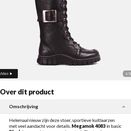
1
/
1
Video
Over dit product
Omschrijving
Helemaal nieuw zijn deze stoer, sportieve kuitlaarzen
met veel aandacht voor details.
Megamok 4083
in basic