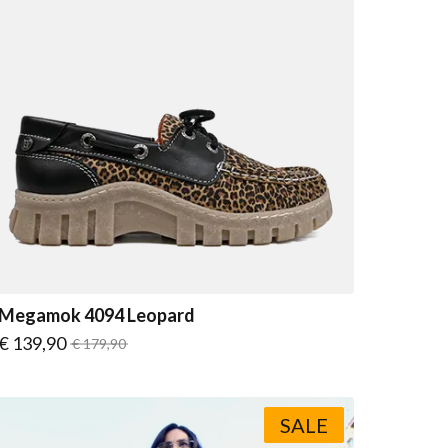
Megamok 4094 Leopard
Vanaf
€ 139,90
Normale prijs
€ 179,90
SALE