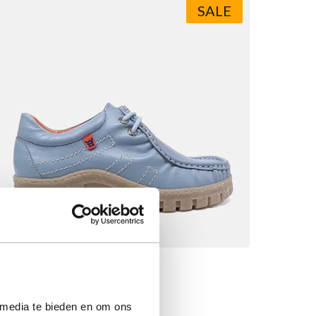
SALE
Megamok 4088 Arctic Blue
Vanaf
€ 89,90
Normale prijs
€ 149,90
 media te bieden en om ons