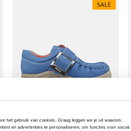
SALE
Megamok 4090 Azure Blue
Vanaf
€ 99,90
Normale prijs
€ 149,90
or het gebruik van cookies. Graag leggen we je uit waarom.
ent en advertenties te personaliseren, om functies voor social