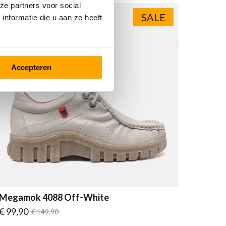
ze partners voor social
SALE
nformatie die u aan ze heeft
Accepteren
Megamok 4088 Off-White
Vanaf
€ 99,90
Normale prijs
€ 149,90