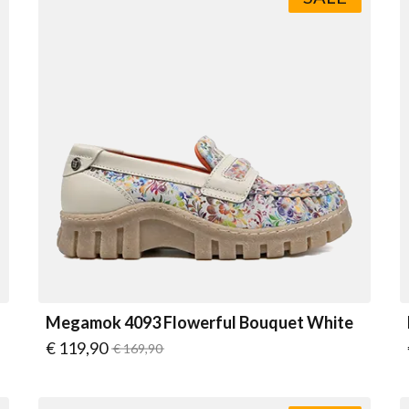
Megamok 4093 Flowerful Bouquet White
Vanaf
€ 119,90
Normale prijs
€ 169,90