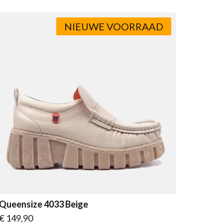
NIEUWE VOORRAAD
Queensize 4033 Beige
Vanaf
€ 149,90