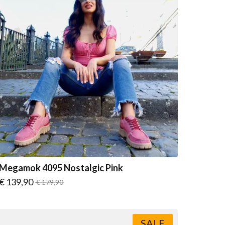
Megamok 4095 Nostalgic Pink
Vanaf
€ 139,90
Normale prijs
€ 179,90
SALE