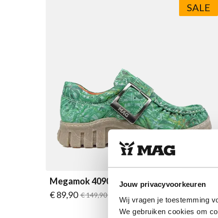
SALE
Megamok 4090 Green Leaves
Jouw privacyvoorkeuren
Vanaf
€ 89,90
Normale prijs
€ 149,90
Wij vragen je toestemming vo
We gebruiken cookies om cont