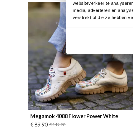
websiteverkeer te analyseren
SALE
media, adverteren en analys
verstrekt of die ze hebben v
Megamok 4088 Flower Power White
Vanaf
€ 89,90
Normale prijs
€ 149,90