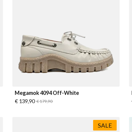
Megamok 4094 Off-White
Vanaf
€ 139,90
Normale prijs
€ 179,90
SALE