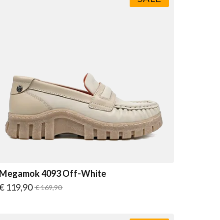
Megamok 4093 Off-White
Vanaf
€ 119,90
Normale prijs
€ 169,90