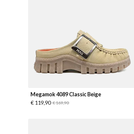
Megamok 4089 Classic Beige
Vanaf
€ 119,90
Normale prijs
€ 169,90