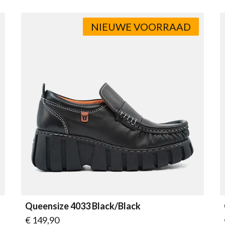
NIEUWE VOORRAAD
Queensize 4033 Black/Black
Vanaf
€ 149,90