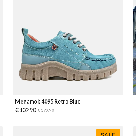
Megamok 4095 Retro Blue
Vanaf
€ 139,90
Normale prijs
€ 179,90
SALE