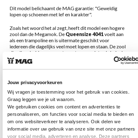
Dit model belichaamt de MAG garantie: "Geweldig
lopen op schoenen met lef en karakter".
Zoals het woord het al zegt, heeft dit model een hogere
zool dan de Megamok. De
Queensize 4041
voelt aan
als een trampoline en is uitermate geschikt voor
iedereen die dagelijks veel moet lopen en staan. De zool
die alle schokken opvangt zorgt ervoor dat u de hele dag
energiek blijft. De schoenen zijn handgestikt en
geproduceerd volgens de traditionele mocassin
maakwijze.
Jouw privacyvoorkeuren
Eigenschappen Queensize 4041 White
Wij vragen je toestemming voor het gebruik van cookies.
Graag leggen we je uit waarom.
Gemaakt van sterk en soepel, gemakkelijk te
We gebruiken cookies om content en advertenties te
onderhouden Floater leer
personaliseren, om functies voor social media te bieden en
Handgestikt, volgens oorspronkelijke mocassin
om ons websiteverkeer te analyseren. Ook delen we
maakwijze
informatie over uw gebruik van onze site met onze partners
2 eyelet vetersluiting
voor social media, adverteren en analyse. Deze partners
Hoge en schokdempende zool, hak achter 5,5 cm,