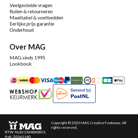
Veelgestelde vragen
Ruilen & retourneren
Maattabel & voetbedden
Eerlijke prijs garantie
Onderhoud
Over MAG
MAG sinds 1995
Lookbook
iDEAL
Mastercard
Bancontact
Maestro
PayPal
Riverty/Afterpay
FashionCheque
Overboeking
Carte Banca
Apple
Keurmerk
Bekend bij PostNL
Copyright © 2025 MAG Creative Footwear. All
rights reserved.
BTW: NL821384880B01
KvK: 20161140