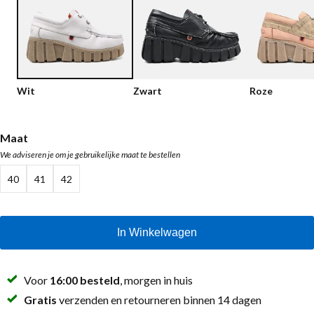
Lage schoenen
Loafers
Vegan
Sale
Sandalen
Loafers
Wit
Zwart
Roze
Bikerboots
Veterlaarsjes
Maat
We adviseren je om je gebruikelijke maat te bestellen
Workerboots
40
41
42
Enkellaarsjes met rits
Chelseaboots
In Winkelwagen
Hakken
Laarzen
Voor
16:00 besteld
, morgen in huis
MAG Iconen
Gratis
verzenden en retourneren binnen 14 dagen