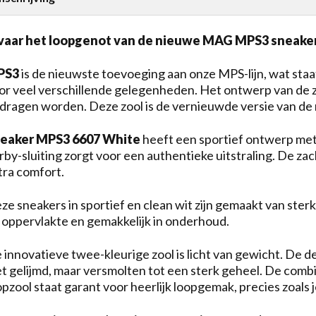
vaar het loopgenot van de nieuwe MAG MPS3 sneake
PS3
is de nieuwste toevoeging aan onze MPS-lijn, wat sta
or veel verschillende gelegenheden. Het ontwerp van de zo
dragen worden. Deze zool is de vernieuwde versie van de
eaker MPS3 6607 White
heeft een sportief ontwerp met 
rby-sluiting zorgt voor een authentieke uitstraling. De za
tra comfort.
ze sneakers in sportief en clean wit zijn gemaakt van sterk 
 oppervlakte en gemakkelijk in onderhoud.
 innovatieve twee-kleurige zool is licht van gewicht. De 
et gelijmd, maar versmolten tot een sterk geheel. De comb
opzool staat garant voor heerlijk loopgemak, precies zoa