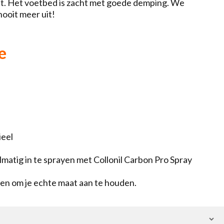
et. Het voetbed is zacht met goede demping. We
nooit meer uit!
e
ieel
matig in te sprayen met Collonil Carbon Pro Spray
ren om je echte maat aan te houden.