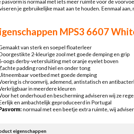
 pasvorm is normaal met iets meer ruimte voor de voorvo
viseren je gebruikelijke maat aan te houden. Eenmaal aan, 
igenschappen MPS3 6607 Whit
Gemaakt van sterk en soepel floaterleer
Doorgestikte 2-kleurige zool met goede demping en grip
6-oogs derby-vetersluiting met oranje eyelet boven
Zachte padding rond hiel en onder tong
Uitneembaar voetbed met goede demping
Voering is chroomvrij, ademend, antistatisch en antibacter
Verkrijgbaar in meerdere kleuren
Voor het onderhoud en bescherming adviseren wij ze regel
Eerlijk en ambachtelijk geproduceerd in Portugal
Pasvorm:
normaal met een beetje extra ruimte, wij advise
oduct eigenschappen