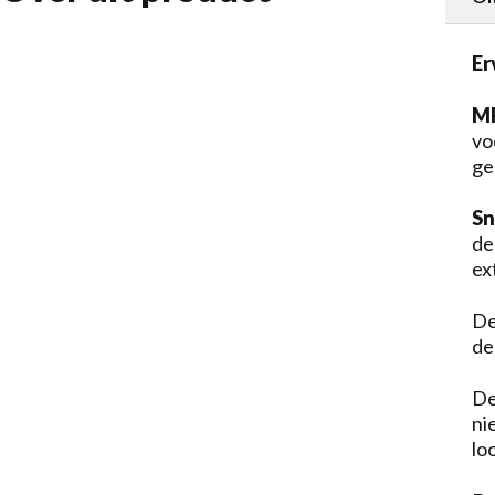
Er
M
vo
ge
Sn
de
ex
De
de
De
ni
lo