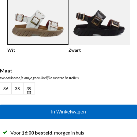
Lage schoenen
Loafers
Vegan
Sale
Sandalen
Loafers
Bikerboots
Wit
Zwart
Veterlaarsjes
Workerboots
Maat
We adviseren je om je gebruikelijke maat te bestellen
Enkellaarsjes met rits
36
38
39
Chelseaboots
Hakken
In Winkelwagen
Laarzen
MAG Iconen
Voor
16:00 besteld
, morgen in huis