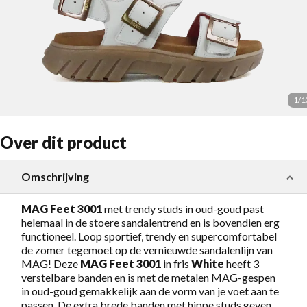
1
/
1
Over dit product
Omschrijving
MAG Feet 3001
met trendy studs in oud-goud past
helemaal in de stoere sandalentrend en is bovendien erg
functioneel. Loop sportief, trendy en supercomfortabel
de zomer tegemoet op de vernieuwde sandalenlijn van
MAG! Deze
MAG Feet 3001
in fris
White
heeft 3
verstelbare banden en is met de metalen MAG-gespen
in oud-goud gemakkelijk aan de vorm van je voet aan te
passen. De extra brede banden met hippe studs geven