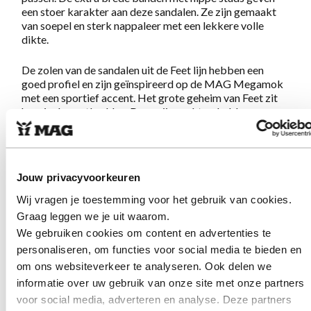
een stoer karakter aan deze sandalen. Ze zijn gemaakt
van soepel en sterk nappaleer met een lekkere volle
dikte.
De zolen van de sandalen uit de Feet lijn hebben een
goed profiel en zijn geïnspireerd op de MAG Megamok
met een sportief accent. Het grote geheim van Feet zit
hem in de voetbedden. Deze zijn zacht en hebben een
goede schokdemping en blijven ook bij langer gebruik
comfortabel aanvoelen. De voetbedden zijn anatomisch
gevormd waardoor ze je voet optimaal ondersteunen en
je minder snel moe wordt.
Jouw privacyvoorkeuren
Let op: het voetbed is niet uitneembaar.
Wij vragen je toestemming voor het gebruik van cookies.
Graag leggen we je uit waarom.
Schoenen die de MAG belofte:
Geweldig lopen op
We gebruiken cookies om content en advertenties te
schoenen met lef en karakter,
volledig waarmaken. Een
personaliseren, om functies voor social media te bieden en
musthave voor de zomer!
om ons websiteverkeer te analyseren. Ook delen we
informatie over uw gebruik van onze site met onze partners
voor social media, adverteren en analyse. Deze partners
Eigenschappen Feet 3001 White