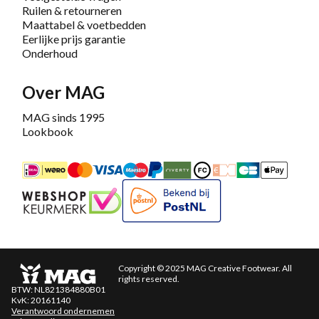
Ruilen & retourneren
Maattabel & voetbedden
Eerlijke prijs garantie
Onderhoud
Over MAG
MAG sinds 1995
Lookbook
iDEAL
Mastercard
Bancontact
Maestro
PayPal
Riverty/Afterpay
FashionCheque
Overboeking
Carte Banca
Apple
Keurmerk
Bekend bij PostNL
Copyright © 2025 MAG Creative Footwear. All
rights reserved.
BTW: NL821384880B01
KvK: 20161140
Verantwoord ondernemen