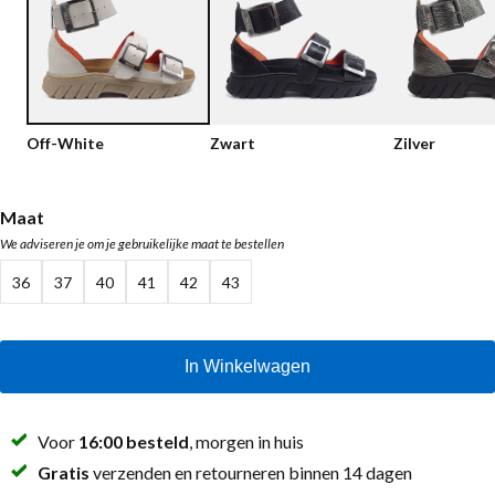
Lage schoenen
Loafers
Vegan
Sale
Sandalen
Loafers
Off-White
Zwart
Zilver
Bikerboots
Veterlaarsjes
Maat
We adviseren je om je gebruikelijke maat te bestellen
Workerboots
36
37
40
41
42
43
Enkellaarsjes met rits
Chelseaboots
In Winkelwagen
Hakken
Laarzen
Voor
16:00 besteld
, morgen in huis
MAG Iconen
Gratis
verzenden en retourneren binnen 14 dagen