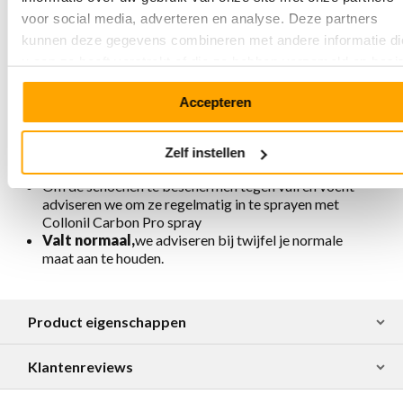
Gemaakt van sterk en gemakkelijk te onderhouden
voor social media, adverteren en analyse. Deze partners
flex leer
kunnen deze gegevens combineren met andere informatie di
Anatomisch gevormd voetbed met goede
schokdemping en vering
u aan ze heeft verstrekt of die ze hebben verzameld op basi
Verstelbare sluiting met MAG gespen
van uw gebruik van hun services.
Voering is chroomvrij, ademend, antistatisch en
Accepteren
antibacterieel
Verkrijgbaar in diverse uitvoeringen
Ambachtelijk en verantwoord geproduceerd in
Zelf instellen
Portugal
Om de schoenen te beschermen tegen vuil en vocht
adviseren we om ze regelmatig in te sprayen met
Collonil Carbon Pro spray
Valt normaal,
we adviseren bij twijfel je normale
maat aan te houden.
Product eigenschappen
Klantenreviews