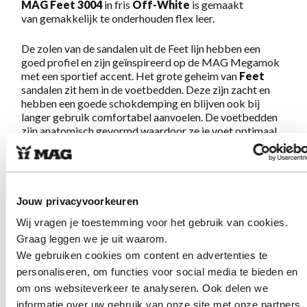
MAG Feet 3004
in fris
Off-White
is gemaakt
van gemakkelijk te onderhouden flex leer.
De zolen van de sandalen uit de Feet lijn hebben een
goed profiel en zijn geïnspireerd op de MAG Megamok
met een sportief accent. Het grote geheim van
Feet
sandalen zit hem in de voetbedden. Deze zijn zacht en
hebben een goede schokdemping en blijven ook bij
langer gebruik comfortabel aanvoelen. De voetbedden
zijn anatomisch gevormd waardoor ze je voet optimaal
ondersteunen en je minder snel moe wordt.
Let op: het voetbed is niet uitneembaar.
Jouw privacyvoorkeuren
Schoenen die de MAG belofte:
Geweldig lopen op
schoenen met lef en karakter,
volledig waarmaken. Een
Wij vragen je toestemming voor het gebruik van cookies.
musthave voor de zomer!
Graag leggen we je uit waarom.
We gebruiken cookies om content en advertenties te
personaliseren, om functies voor social media te bieden en
Eigenschappen Feet 3004 Off-White
om ons websiteverkeer te analyseren. Ook delen we
informatie over uw gebruik van onze site met onze partners