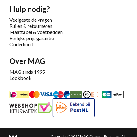
Hulp nodig?
Veelgestelde vragen
Ruilen & retourneren
Maattabel & voetbedden
Eerlijke prijs garantie
Onderhoud
Over MAG
MAG sinds 1995
Lookbook
iDEAL
Mastercard
Bancontact
Maestro
PayPal
Riverty/Afterpay
FashionCheque
Overboeking
Carte Banca
Apple
Keurmerk
Bekend bij PostNL
Copyright © 2025 MAG Creative Footwear. All