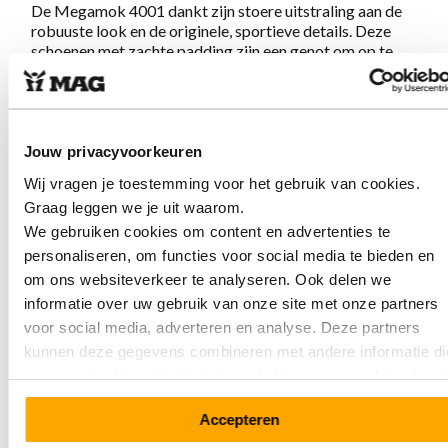
De Megamok 4001 dankt zijn stoere uitstraling aan de
robuuste look en de originele, sportieve details. Deze
schoenen met zachte padding zijn een genot om op te
lopen. Ze zijn met de hand gemaakt volgens de originele
mocassin maakwijze waardoor ze als een sok om je voet
aansluiten.
Eenmaal aan, nooit meer uit!
Jouw privacyvoorkeuren
Eigenschappen Megamok 4001
Wij vragen je toestemming voor het gebruik van cookies.
Daffodil
Graag leggen we je uit waarom.
We gebruiken cookies om content en advertenties te
Gemaakt van soepel en sterk flex leer
personaliseren, om functies voor social media te bieden en
Echte traditionele handgestikte mocassin constructie
om ons websiteverkeer te analyseren. Ook delen we
Uitneembaar voetbed
informatie over uw gebruik van onze site met onze partners
Voering is chroomvrij, ademend, antistatisch en
voor social media, adverteren en analyse. Deze partners
antibacterieel
Eerlijk en ambachtelijk gemaakt in Portugal
kunnen deze gegevens combineren met andere informatie di
Voor het onderhoud en bescherming adviseren wij ze
u aan ze heeft verstrekt of die ze hebben verzameld op basi
regelmatig in te sprayen met Collonil Carbon Pro
van uw gebruik van hun services.
Spray
Accepteren
Verkrijgbaar in vele kleuren en prints