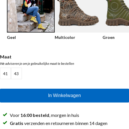
Lage schoenen
Loafers
Vegan
Sale
Sandalen
Loafers
Geel
Multicolor
Groen
Bikerboots
Veterlaarsjes
Maat
We adviseren je om je gebruikelijke maat te bestellen
Workerboots
41
43
Enkellaarsjes met rits
Chelseaboots
In Winkelwagen
Hakken
Laarzen
Voor
16:00 besteld
, morgen in huis
MAG Iconen
Gratis
verzenden en retourneren binnen 14 dagen