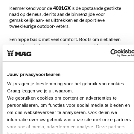
Kenmerkend voor de
4001GX
is de opstaande gestikte
naad op de neus, de rits aan de binnenzijde voor
gemakkelijk aan- en uittrekken en de sportieve
tweekleurige outdoor-veters.
Een hippe basic met veel comfort. Boots om niet alleen
geweldig in te lopen maar ook om je geweldig in te
voelen. De stevige Megamok zool, het zachte voetbed
en de gewatteerde tong zorgen ervoor dat je eindeloos
kunt lopen.
Eenmaal aan, nooit meer uit!
Jouw privacyvoorkeuren
Eigenschappen Megamok 4001GX
Wij vragen je toestemming voor het gebruik van cookies.
Navy
Graag leggen we je uit waarom.
We gebruiken cookies om content en advertenties te
Gemaakt van premium natuurlijk gelooid hunting-leer,
personaliseren, om functies voor social media te bieden en
met suedezijde aan buitenkant en nappazijde van
om ons websiteverkeer te analyseren. Ook delen we
binnen
informatie over uw gebruik van onze site met onze partners
Rits aan binnenzijde
voor social media, adverteren en analyse. Deze partners
Sterke tweekleurige outdoor-veters
kunnen deze gegevens combineren met andere informatie di