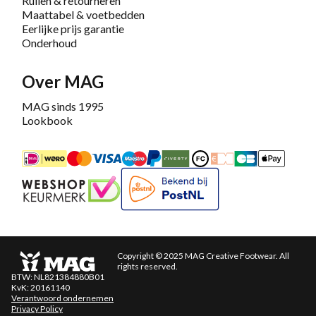
Ruilen & retourneren
Maattabel & voetbedden
Eerlijke prijs garantie
Onderhoud
Over MAG
MAG sinds 1995
Lookbook
iDEAL
Mastercard
Bancontact
Maestro
PayPal
Riverty/Afterpay
FashionCheque
Overboeking
Carte Banca
Apple
Keurmerk
Bekend bij PostNL
Copyright © 2025 MAG Creative Footwear. All
rights reserved.
BTW: NL821384880B01
KvK: 20161140
Verantwoord ondernemen
Privacy Policy