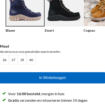
Lage schoenen
Loafers
Vegan
Sale
Sandalen
Loafers
Blauw
Zwart
Cognac
Bikerboots
Veterlaarsjes
Maat
We adviseren je om je gebruikelijke maat te bestellen
Workerboots
36
37
39
40
Enkellaarsjes met rits
Chelseaboots
In Winkelwagen
Hakken
Laarzen
Voor
16:00 besteld
, morgen in huis
MAG Iconen
Gratis
verzenden en retourneren binnen 14 dagen