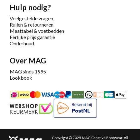
Hulp nodig?
Veelgestelde vragen
Ruilen & retourneren
Maattabel & voetbedden
Eerlijke prijs garantie
Onderhoud
Over MAG
MAG sinds 1995
Lookbook
iDEAL
Mastercard
Bancontact
Maestro
PayPal
Riverty/Afterpay
FashionCheque
Overboeking
Carte Banca
Apple
Keurmerk
Bekend bij PostNL
Copyright © 2025 MAG Creative Footwear. All