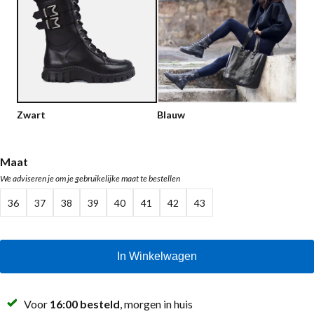
Lage schoenen
Loafers
Vegan
Sale
Sandalen
Loafers
Bikerboots
Zwart
Blauw
Veterlaarsjes
Workerboots
Maat
We adviseren je om je gebruikelijke maat te bestellen
Enkellaarsjes met rits
36
37
38
39
40
41
42
43
Chelseaboots
Hakken
In Winkelwagen
Laarzen
MAG Iconen
Voor
16:00 besteld
, morgen in huis