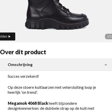
1
/
1
Video
Over dit product
Omschrijving
Succes verzekerd!
Op deze stoere kuitlaarzen met vetersluiting loop je
heerlijk 'on trend'.
Megamok 4068 Black
heeft bijzondere
designkenmerken: de dubbele strap op de kuit met