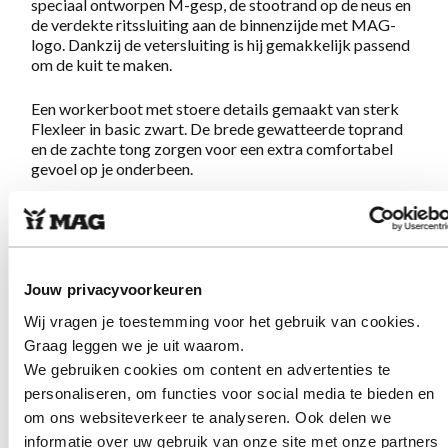
speciaal ontworpen M-gesp, de stootrand op de neus en
de verdekte ritssluiting aan de binnenzijde met MAG-
logo. Dankzij de vetersluiting is hij gemakkelijk passend
om de kuit te maken.
Een workerboot met stoere details gemaakt van sterk
Flexleer in basic zwart. De brede gewatteerde toprand
en de zachte tong zorgen voor een extra comfortabel
gevoel op je onderbeen.
Deze boot in "workerstyle" geeft precies wat je van
MAG mag verwachten:
Geweldig lopen op eigenzinnige
schoenen
. De stevige Megamok zool en het zachte
voetbed zorgen ervoor dat je eindeloos kunt lopen. Het
Jouw privacyvoorkeuren
sterke maar zachte leer zorgt voor een comfortabel en
luxe gevoel aan je voeten. Eenmaal aan, nooit meer uit!
Wij vragen je toestemming voor het gebruik van cookies.
Graag leggen we je uit waarom.
We gebruiken cookies om content en advertenties te
Eigenschappen Megamok 4068 Black
personaliseren, om functies voor social media te bieden en
om ons websiteverkeer te analyseren. Ook delen we
Gemaakt van sterk en gemakkelijk te onderhouden
informatie over uw gebruik van onze site met onze partners