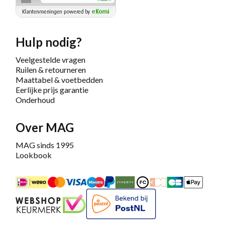
Hulp nodig?
Veelgestelde vragen
Ruilen & retourneren
Maattabel & voetbedden
Eerlijke prijs garantie
Onderhoud
Over MAG
MAG sinds 1995
Lookbook
iDEAL
Mastercard
Bancontact
Maestro
PayPal
Riverty/Afterpay
FashionCheque
Overboeking
Carte Banca
Apple
Keurmerk
Bekend bij PostNL