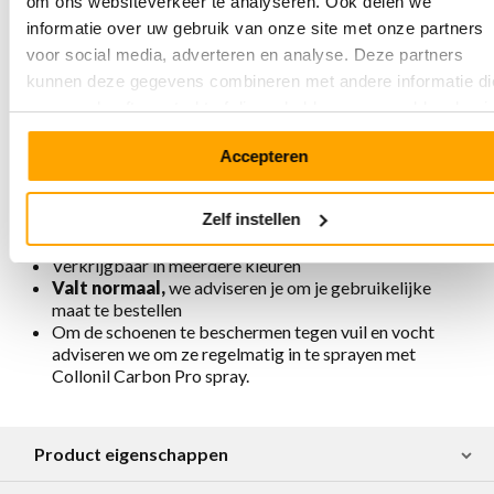
om ons websiteverkeer te analyseren. Ook delen we
informatie over uw gebruik van onze site met onze partners
Eigenschappen Megamok 4080 Poppy
voor social media, adverteren en analyse. Deze partners
Red
kunnen deze gegevens combineren met andere informatie di
u aan ze heeft verstrekt of die ze hebben verzameld op basi
Gemaakt van premium nubuckleer
Uitneembaar voetbed
van uw gebruik van hun services.
Voering is chroomvrij, ademend, antistatisch en
Accepteren
antibacterieel
Instappers, gemakkelijk aan- en uittrekken
Zelf instellen
Ambachtelijk en verantwoord geproduceerd in
Portugal
Verkrijgbaar in meerdere kleuren
Valt normaal,
we adviseren je om je gebruikelijke
maat te bestellen
Om de schoenen te beschermen tegen vuil en vocht
adviseren we om ze regelmatig in te sprayen met
Collonil Carbon Pro spray.
Product eigenschappen