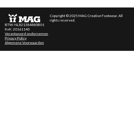
Copyright © 2025 MAG Creative Footwear. All
rights reserved.
BTW: NL821384880B01
KvK: 20161140
Verantwoord ondernemen
Privacy Policy
Algemene Voorwaarden