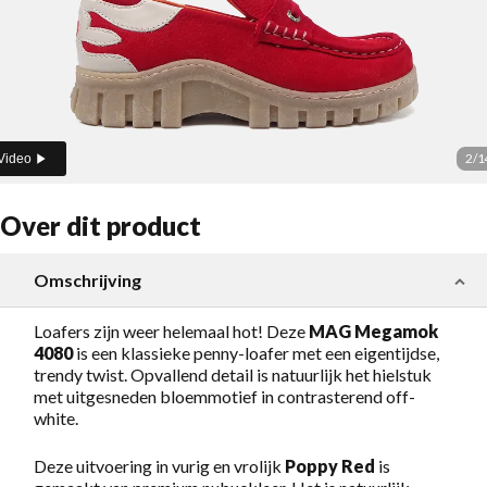
2
/
1
Video
Over dit product
Omschrijving
Loafers zijn weer helemaal hot! Deze
MAG Megamok
4080
is een klassieke penny-loafer met een eigentijdse,
trendy twist. Opvallend detail is natuurlijk het hielstuk
met uitgesneden bloemmotief in contrasterend off-
white.
Deze uitvoering in vurig en vrolijk
Poppy Red
is