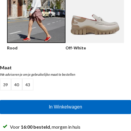
Lage schoenen
Loafers
Vegan
Sale
Sandalen
Loafers
Bikerboots
Rood
Off-White
Veterlaarsjes
Workerboots
Maat
We adviseren je om je gebruikelijke maat te bestellen
Enkellaarsjes met rits
39
40
43
Chelseaboots
Hakken
In Winkelwagen
Laarzen
MAG Iconen
Voor
16:00 besteld
, morgen in huis