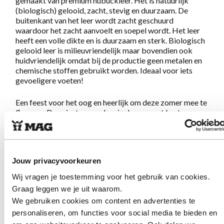
gemaakt van premium nubuckleer. Het is natuurlijk
(biologisch) gelooid, zacht, stevig en duurzaam. De
buitenkant van het leer wordt zacht geschuurd
waardoor het zacht aanvoelt en soepel wordt. Het leer
heeft een volle dikte en is duurzaam en sterk. Biologisch
gelooid leer is milieuvriendelijk maar bovendien ook
huidvriendelijk omdat bij de productie geen metalen en
chemische stoffen gebruikt worden. Ideaal voor iets
gevoeligere voeten!
Een feest voor het oog en heerlijk om deze zomer mee te
flaneren. Deze instappers kun je dragen met korte
sneakersokjes of blote voeten, net wat je voorkeur
heeft.
Deze schoenen in "dandystyle" geven precies wat je van
Jouw privacyvoorkeuren
MAG mag verwachten:
Geweldig lopen op eigenzinnige
schoenen.
De stevige Megamok zool en het zachte
Wij vragen je toestemming voor het gebruik van cookies.
voetbed zorgen ervoor dat je eindeloos kunt lopen. Het
Graag leggen we je uit waarom.
sterke maar zachte leer zorgt voor een comfortabel en
We gebruiken cookies om content en advertenties te
luxe gevoel aan je voeten. Eenmaal aan, nooit meer uit!
personaliseren, om functies voor social media te bieden en