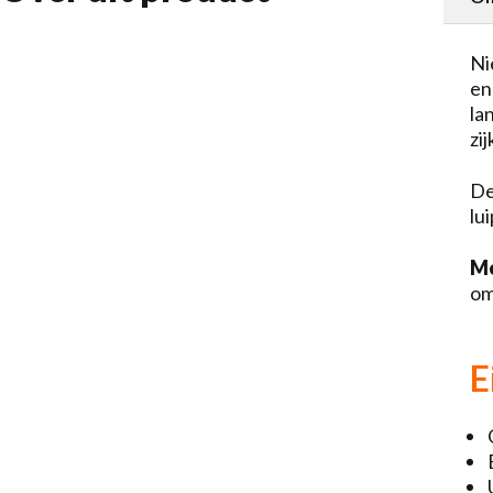
Ni
en
la
zi
De
lu
M
om
E