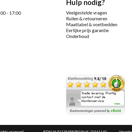
Hulp nodig?
Veelgestelde vragen
:00 - 17:00
Ruilen & retourneren
Maattabel & voetbedden
Eerlijke prijs garantie
Onderhoud
rights reserved.
BTW: NL821384880B01
KvK: 20161140
Verant