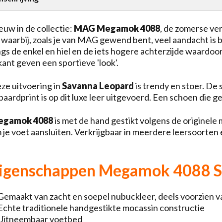
euw in de collectie:
MAG Megamok 4088
, de zomerse ve
 waarbij, zoals je van MAG gewend bent, veel aandacht is 
ngs de enkel en hiel en de iets hogere achterzijde waardoor
jkant geven een sportieve 'look'.
ze uitvoering in
Savanna Leopard
is trendy en stoer. De
ipaardprint is op dit luxe leer uitgevoerd. Een schoen die 
egamok 4088
is met de hand gestikt volgens de originel
 je voet aansluiten. Verkrijgbaar in meerdere leersoorten
igenschappen Megamok 4088 S
Gemaakt van zacht en soepel nubuckleer, deels voorzien v
Echte traditionele handgestikte mocassin constructie
Uitneembaar voetbed