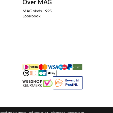
Over MAG
MAG sinds 1995
Lookbook
iDEAL
Mastercard
Bancontact
Maestro
PayPal
Riverty/Afterpay
FashionCheque
Overboeking
Carte Bancaire
Apple Pay
Keurmerk
Bekend bij Post
woord ondernemen
Privacy Policy
Algemene Voorwaarden