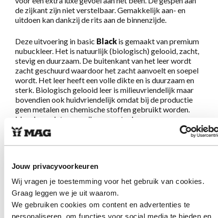
voor een extra luxe gevoel aan het been. De gespen aan
de zijkant zijn niet verstelbaar. Gemakkelijk aan- en
uitdoen kan dankzij de rits aan de binnenzijde.
Deze uitvoering in basic
Black
is gemaakt van premium
nubuckleer. Het is natuurlijk (biologisch) gelooid, zacht,
stevig en duurzaam. De buitenkant van het leer wordt
zacht geschuurd waardoor het zacht aanvoelt en soepel
wordt. Het leer heeft een volle dikte en is duurzaam en
sterk. Biologisch gelooid leer is milieuvriendelijk maar
bovendien ook huidvriendelijk omdat bij de productie
geen metalen en chemische stoffen gebruikt worden.
Ideaal voor iets gevoeligere voeten!
Deze boot in "bikerstyle" geeft precies wat je van MAG
mag verwachten:
Geweldig lopen op eigenzinnige
schoenen
. De stevige Megamok zool en het zachte
Jouw privacyvoorkeuren
voetbed zorgen ervoor dat je eindeloos kunt lopen. Het
sterke maar zachte leer zorgt voor een comfortabel en
Wij vragen je toestemming voor het gebruik van cookies.
luxe gevoel aan je voeten. Eenmaal aan, nooit meer uit!
Graag leggen we je uit waarom.
We gebruiken cookies om content en advertenties te
personaliseren, om functies voor social media te bieden en