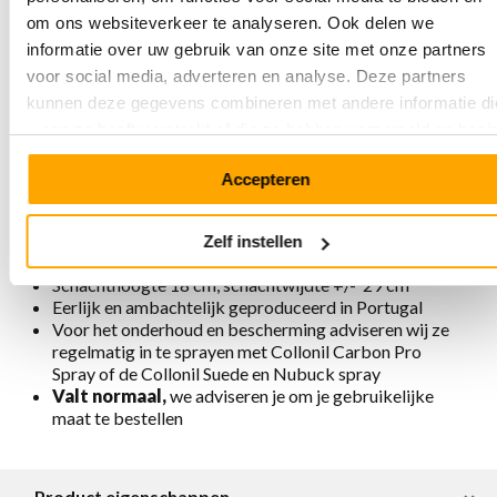
Eigenschappen Megamok 4091 Black
om ons websiteverkeer te analyseren. Ook delen we
informatie over uw gebruik van onze site met onze partners
Gemaakt van zacht en sterk, natuurlijk gelooid
voor social media, adverteren en analyse. Deze partners
nubuckleer. Dit premium leer is biologisch
kunnen deze gegevens combineren met andere informatie di
geproduceerd en daardoor vrij van metalen en
chemische toevoegingen
u aan ze heeft verstrekt of die ze hebben verzameld op basi
2 gespen aan zijkant
van uw gebruik van hun services.
Uitneembaar voetbed
Accepteren
Rits aan binnenzijde
Voering is chroomvrij, ademend, antistatisch en
antibacterieel
Zelf instellen
Verkrijgbaar in verschillende kleuren
Schachthoogte 18 cm, schachtwijdte +/- 29 cm
Eerlijk en ambachtelijk geproduceerd in Portugal
Voor het onderhoud en bescherming adviseren wij ze
regelmatig in te sprayen met Collonil Carbon Pro
Spray of de Collonil Suede en Nubuck spray
Valt normaal,
we adviseren je om je gebruikelijke
maat te bestellen
Product eigenschappen