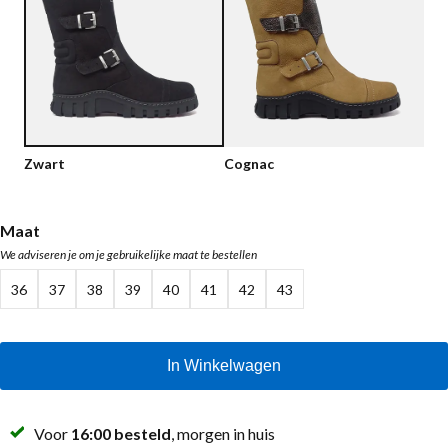
Lage schoenen
Loafers
Vegan
Sale
Sandalen
Loafers
Bikerboots
Zwart
Cognac
Veterlaarsjes
Workerboots
Maat
We adviseren je om je gebruikelijke maat te bestellen
Enkellaarsjes met rits
36
37
38
39
40
41
42
43
Chelseaboots
Hakken
In Winkelwagen
Laarzen
MAG Iconen
Voor
16:00 besteld
, morgen in huis