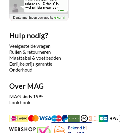
Hulp nodig?
Veelgestelde vragen
Ruilen & retourneren
Maattabel & voetbedden
Eerlijke prijs garantie
Onderhoud
Over MAG
MAG sinds 1995
Lookbook
iDEAL
Mastercard
Bancontact
Maestro
PayPal
Riverty/Afterpay
FashionCheque
Overboeking
Carte Banca
Apple
Keurmerk
Bekend bij PostNL