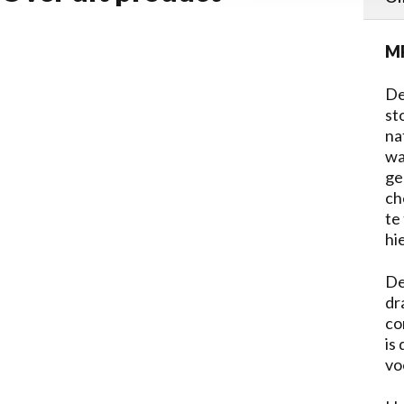
MP
De
st
na
wa
ge
ch
te
hi
De
dr
co
is
vo