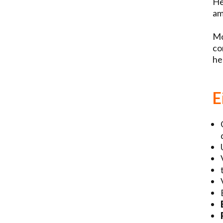
He
am
M
co
he
E