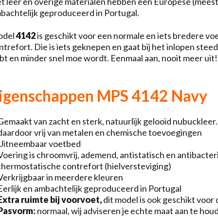
t leer en overige materialen hebben een Europese (meest
bachtelijk geproduceerd in Portugal.
odel
4142
is geschikt voor een normale en iets bredere v
ntrefort. Die is iets geknepen en gaat bij het inlopen stee
bt en minder snel moe wordt. Eenmaal aan, nooit meer uit!
igenschappen MPS 4142 Navy
Gemaakt van zacht en sterk, natuurlijk gelooid nubuckleer
daardoor vrij van metalen en chemische toevoegingen
Uitneembaar voetbed
Voering is chroomvrij, ademend, antistatisch en antibacter
thermostatische contrefort (hielversteviging)
Verkrijgbaar in meerdere kleuren
Eerlijk en ambachtelijk geproduceerd in Portugal
Extra ruimte bij voorvoet,
dit model is ook geschikt voor
Pasvorm:
normaal, wij adviseren je echte maat aan te hou