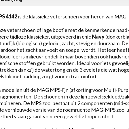
S 4142
is de klassieke veterschoen voor heren van MAG.
ze veterschoen of lage bootie met de kenmerkende naad ov
oere tijdloze klassieker, uitgevoerd in chic
Navy
(donkerbla
tuurlijk (biologisch) gelooid, zacht, stevig en duurzaam. 
ardoor het zacht aanvoelt en soepel wordt. Het leer heeft 
looid leer is milieuvriendelijk maar bovendien ook huidvri
emische stoffen gebruikt worden. Ideaal voor iets gevoeli
 trekken dankzij de watertong en de 3 eyelets die wat hoge
elstuk met padding zorgt voor extra comfort.
 modellen uit de MAG MPS-lijn (afkorting voor Multi-Purpo
aagmomenten. De schoenen in deze lijn zowel gekleed/zakel
mbineren. De MPS zool bestaat uit 2 componenten (mid-sol
 de vernieuwde versie van de roemruchte MAG-MPS zool uit
etbed staan garant voor een geweldig loopcomfort.