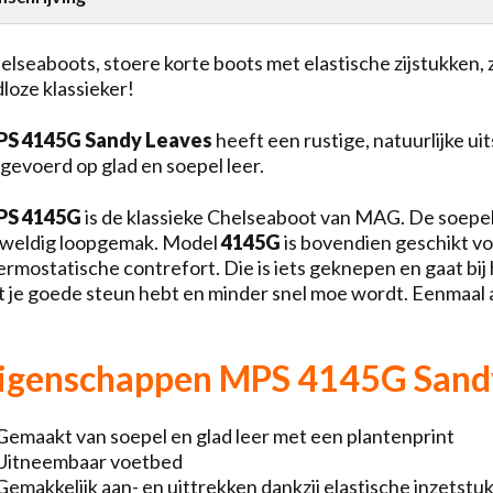
elseaboots, stoere korte boots met elastische zijstukken,
jdloze klassieker!
S 4145G Sandy Leaves
heeft een rustige, natuurlijke uit
tgevoerd op glad en soepel leer.
PS 4145G
is de klassieke Chelseaboot van MAG. De soepe
weldig loopgemak. Model
4145G
is bovendien geschikt v
ermostatische contrefort. Die is iets geknepen en gaat bij 
t je goede steun hebt en minder snel moe wordt. Eenmaal a
igenschappen MPS 4145G Sand
Gemaakt van soepel en glad leer met een plantenprint
Uitneembaar voetbed
Gemakkelijk aan- en uittrekken dankzij elastische inzetstu