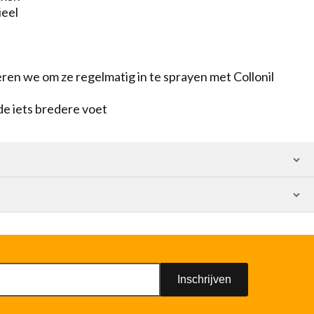
ieel
en we om ze regelmatig in te sprayen met Collonil
 de iets bredere voet
Inschrijven