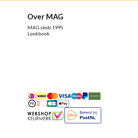
Over MAG
MAG sinds 1995
Lookbook
iDEAL
Mastercard
Bancontact
Maestro
PayPal
Riverty/Afterpay
FashionCheque
Overboeking
Carte Bancaire
Apple Pay
Keurmerk
Bekend bij Post