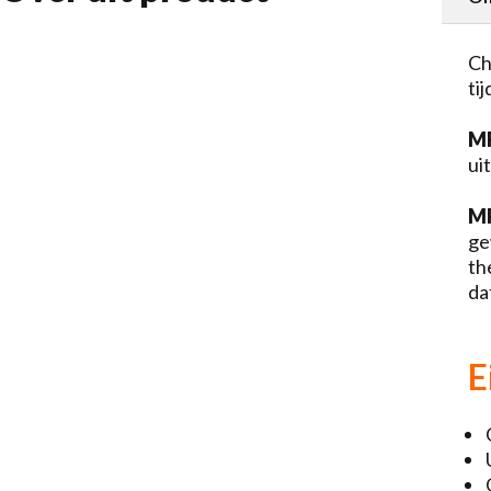
Ch
ti
MP
ui
M
ge
th
da
E