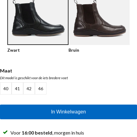
Lage schoenen
Loafers
Vegan
Sale
Sandalen
Loafers
Bikerboots
Zwart
Bruin
Veterlaarsjes
Workerboots
Maat
Dit model is geschikt voor de iets bredere voet
Enkellaarsjes met rits
40
41
42
46
Chelseaboots
Hakken
In Winkelwagen
Laarzen
MAG Iconen
Voor
16:00 besteld
, morgen in huis