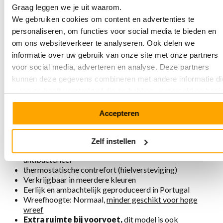
Model
4149
is geschikt voor een wat bredere voet. De
Graag leggen we je uit waarom.
schoenen hebben een thermostatische contrefort. Die is
We gebruiken cookies om content en advertenties te
iets geknepen en gaat bij het inlopen steeds lekkerder
personaliseren, om functies voor social media te bieden en
zitten. Het zorgt ervoor dat je goede steun hebt en
minder snel moe wordt. Eenmaal aan, nooit meer uit!
om ons websiteverkeer te analyseren. Ook delen we
informatie over uw gebruik van onze site met onze partners
voor social media, adverteren en analyse. Deze partners
Eigenschappen MPS 4149 Black
kunnen deze gegevens combineren met andere informatie di
u aan ze heeft verstrekt of die ze hebben verzameld op basi
Gemaakt van stevig natuurlijk gelooid Naturex Bio-
van uw gebruik van hun services.
leer.
Accepteren
Uitneembaar voetbed
Gemakkelijk aan- en uittrekken dankzij elastische
inzetstukken
Zelf instellen
Voering is chroomvrij, ademend, antistatisch en
antibacterieel
thermostatische contrefort (hielversteviging)
Verkrijgbaar in meerdere kleuren
Eerlijk en ambachtelijk geproduceerd in Portugal
Wreefhoogte: Normaal,
minder geschikt voor hoge
wreef
Extra ruimte bij voorvoet,
dit model is ook