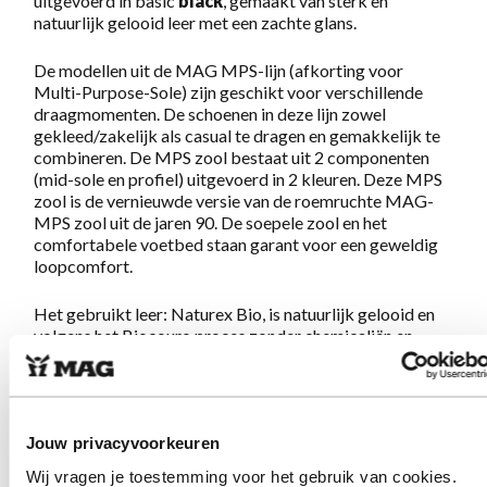
uitgevoerd in basic
black
, gemaakt van sterk en
natuurlijk gelooid leer met een zachte glans.
De modellen uit de MAG MPS-lijn (afkorting voor
Multi-Purpose-Sole) zijn geschikt voor verschillende
draagmomenten. De schoenen in deze lijn zowel
gekleed/zakelijk als casual te dragen en gemakkelijk te
combineren. De MPS zool bestaat uit 2 componenten
(mid-sole en profiel) uitgevoerd in 2 kleuren. Deze MPS
zool is de vernieuwde versie van de roemruchte MAG-
MPS zool uit de jaren 90. De soepele zool en het
comfortabele voetbed staan garant voor een geweldig
loopcomfort.
Het gebruikt leer: Naturex Bio, is natuurlijk gelooid en
volgens het Biocouro proces zonder chemicaliën en
metalen geproduceerd. Na dit proces is het leer
biologisch afbreekbaar. Het leer en overige materialen
hebben een Europese (meestal Portugese) oorsprong.
De schoenen zijn ambachtelijk geproduceerd in
Jouw privacyvoorkeuren
Portugal.
Wij vragen je toestemming voor het gebruik van cookies.