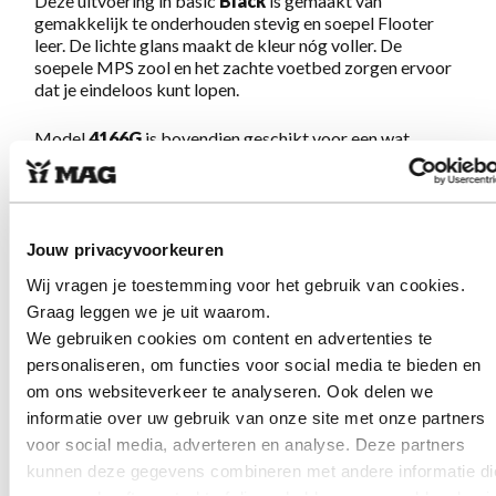
Deze uitvoering in basic
Black
is gemaakt van
gemakkelijk te onderhouden stevig en soepel Flooter
leer. De lichte glans maakt de kleur nóg voller. De
soepele MPS zool en het zachte voetbed zorgen ervoor
dat je eindeloos kunt lopen.
Model
4166G
is bovendien geschikt voor een wat
bredere voet (minder geschikt voor hoge wreef). Deze
schoenen hebben een thermostatische contrefort. Die is
iets geknepen en gaat bij het inlopen steeds lekkerder
zitten. Het zorgt ervoor dat je goede steun hebt en
minder snel moe wordt.
Jouw privacyvoorkeuren
Wij vragen je toestemming voor het gebruik van cookies.
Eenmaal aan, nooit meer uit!
Graag leggen we je uit waarom.
We gebruiken cookies om content en advertenties te
personaliseren, om functies voor social media te bieden en
Eigenschappen Megamok MPS 4166G
om ons websiteverkeer te analyseren. Ook delen we
Black
informatie over uw gebruik van onze site met onze partners
voor social media, adverteren en analyse. Deze partners
Gemaakt van sterk, soepel, zachtglanzend Flooter
kunnen deze gegevens combineren met andere informatie di
leer