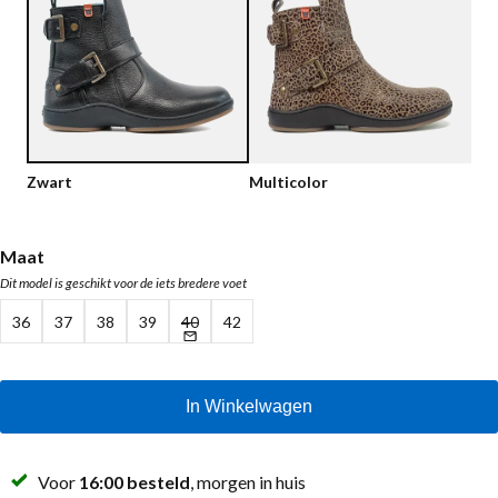
Lage schoenen
Loafers
Vegan
Sale
Sandalen
Loafers
Bikerboots
Zwart
Multicolor
Veterlaarsjes
Workerboots
Maat
Dit model is geschikt voor de iets bredere voet
Enkellaarsjes met rits
36
37
38
39
40
42
Chelseaboots
Hakken
In Winkelwagen
Laarzen
MAG Iconen
Voor
16:00 besteld
, morgen in huis