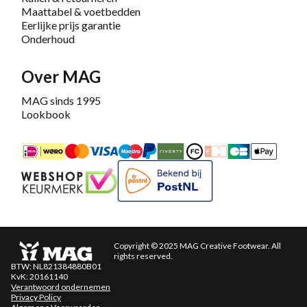
Maattabel & voetbedden
Eerlijke prijs garantie
Onderhoud
Over MAG
MAG sinds 1995
Lookbook
iDEAL
Mastercard
Bancontact
Maestro
PayPal
Riverty/Afterpay
FashionCheque
Overboeking
Carte Banca
Apple
Keurmerk
Bekend bij PostNL
Copyright © 2025 MAG Creative Footwear. All
rights reserved.
BTW: NL821384880B01
KvK: 20161140
Verantwoord ondernemen
Privacy Policy