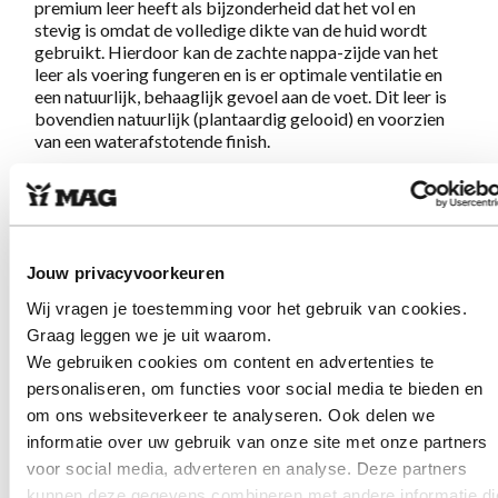
premium leer heeft als bijzonderheid dat het vol en
stevig is omdat de volledige dikte van de huid wordt
gebruikt. Hierdoor kan de zachte nappa-zijde van het
leer als voering fungeren en is er optimale ventilatie en
een natuurlijk, behaaglijk gevoel aan de voet. Dit leer is
bovendien natuurlijk (plantaardig gelooid) en voorzien
van een waterafstotende finish.
Model
4174G
is bovendien geschikt voor een iets
bredere voet. De zachte rand langs de voeet zorgt voor
een extra comfortabel gevoel. De schoenen hebben een
thermostatische contrefort. Deze is iets geknepen en
Jouw privacyvoorkeuren
gaat bij het inlopen steeds lekkerder zitten. Het zorgt
ervoor dat je goede steun hebt en minder snel moe
Wij vragen je toestemming voor het gebruik van cookies.
wordt. Eenmaal aan, nooit meer uit!
Graag leggen we je uit waarom.
We gebruiken cookies om content en advertenties te
personaliseren, om functies voor social media te bieden en
Eigenschappen MPS 4174G Navy
om ons websiteverkeer te analyseren. Ook delen we
informatie over uw gebruik van onze site met onze partners
Gemaakt van premium natuurlijk gelooid Hunting-
voor social media, adverteren en analyse. Deze partners
leer, met suedezijde aan buitenkant en nappazijde van
kunnen deze gegevens combineren met andere informatie di
binnen