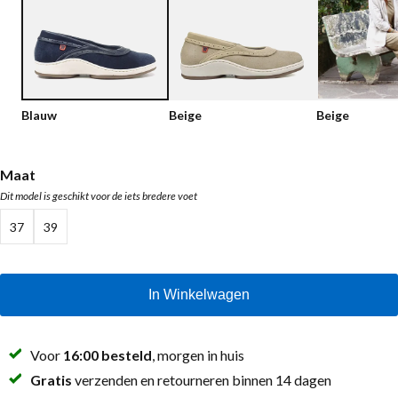
Lage schoenen
Loafers
Vegan
Sale
Sandalen
Loafers
Blauw
Beige
Beige
Bikerboots
Veterlaarsjes
Maat
Dit model is geschikt voor de iets bredere voet
Workerboots
37
39
Enkellaarsjes met rits
Chelseaboots
In Winkelwagen
Hakken
Laarzen
Voor
16:00 besteld
, morgen in huis
MAG Iconen
Gratis
verzenden en retourneren binnen 14 dagen