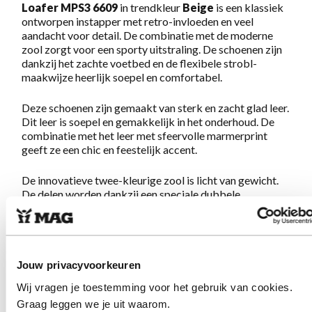
Loafer MPS3 6609
in trendkleur
Beige
is een klassiek
ontworpen instapper met retro-invloeden en veel
aandacht voor detail. De combinatie met de moderne
zool zorgt voor een sporty uitstraling. De schoenen zijn
dankzij het zachte voetbed en de flexibele strobl-
maakwijze heerlijk soepel en comfortabel.
Deze schoenen zijn gemaakt van sterk en zacht glad leer.
Dit leer is soepel en gemakkelijk in het onderhoud. De
combinatie met het leer met sfeervolle marmerprint
geeft ze een chic en feestelijk accent.
De innovatieve twee-kleurige zool is licht van gewicht.
De delen worden dankzij een speciale dubbele
maltechniek niet gelijmd, maar versmolten tot een sterk
geheel. De combinatie van een zachte middenzool en een
stevige loopzool staat garant voor heerlijk loopgemak,
precies zoals je van echte MAGs mag verwachten.
Jouw privacyvoorkeuren
De pasvorm is normaal met iets meer ruimte voor de
Wij vragen je toestemming voor het gebruik van cookies.
voorvoet. Het voetbed is zacht met goede demping. We
Graag leggen we je uit waarom.
adviseren je gebruikelijke maat aan te houden. Eenmaal