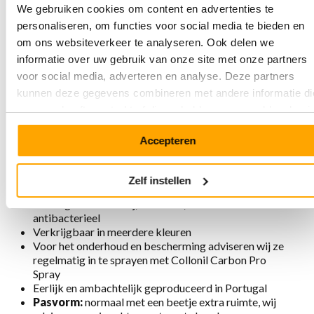
We gebruiken cookies om content en advertenties te
aan, nooit meer uit!
personaliseren, om functies voor social media te bieden en
om ons websiteverkeer te analyseren. Ook delen we
Eigenschappen MPS3 6609 Beige
informatie over uw gebruik van onze site met onze partners
voor social media, adverteren en analyse. Deze partners
Gemaakt van sterk en soepel glad leer in combinatie
kunnen deze gegevens combineren met andere informatie di
met leer met marmerprint
u aan ze heeft verstrekt of die ze hebben verzameld op basi
Loafer/instapmodel geproduceerd met Strobl-
van uw gebruik van hun services.
maakwijze voor optimale flexibiliteit
Accepteren
Doorgestikte 2-kleurige zool met goede demping en
grip
Zachte padding rond hiel en onder tong
Zelf instellen
Uitneembaar voetbed met goede demping
Voering is chroomvrij, ademend, antistatisch en
antibacterieel
Verkrijgbaar in meerdere kleuren
Voor het onderhoud en bescherming adviseren wij ze
regelmatig in te sprayen met Collonil Carbon Pro
Spray
Eerlijk en ambachtelijk geproduceerd in Portugal
Pasvorm:
normaal met een beetje extra ruimte, wij