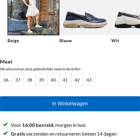
Lage schoenen
Loafers
Vegan
Sale
Sandalen
Loafers
Beige
Blauw
Wit
Bikerboots
Veterlaarsjes
Maat
We adviseren je om je gebruikelijke maat te bestellen
Workerboots
36
37
38
39
40
41
42
43
Enkellaarsjes met rits
Chelseaboots
In Winkelwagen
Hakken
Laarzen
Voor
16:00 besteld
, morgen in huis
MAG Iconen
Gratis
verzenden en retourneren binnen 14 dagen