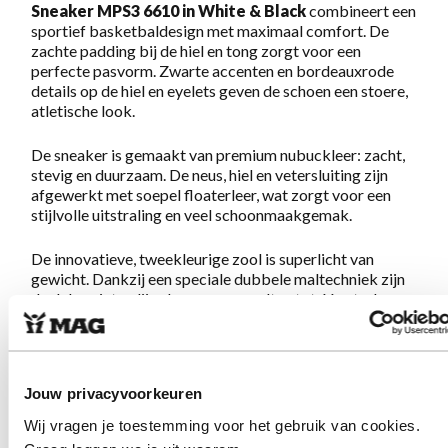
Sneaker MPS3 6610 in White & Black
combineert een
sportief basketbaldesign met maximaal comfort. De
zachte padding bij de hiel en tong zorgt voor een
perfecte pasvorm. Zwarte accenten en bordeauxrode
details op de hiel en eyelets geven de schoen een stoere,
atletische look.
De sneaker is gemaakt van premium nubuckleer: zacht,
stevig en duurzaam. De neus, hiel en vetersluiting zijn
afgewerkt met soepel floaterleer, wat zorgt voor een
stijlvolle uitstraling en veel schoonmaakgemak.
De innovatieve, tweekleurige zool is superlicht van
gewicht. Dankzij een speciale dubbele maltechniek zijn
de delen niet gelijmd, maar versmolten tot één sterk
geheel. Met de perfecte mix van een zachte middenzool
en een stevige loopzool loop je hier zo op weg – precies
zoals je van échte MAGs gewend bent.
Jouw privacyvoorkeuren
De pasvorm is normaal met iets meer ruimte voor de
voorvoet. Het voetbed is zacht met goede demping. We
Wij vragen je toestemming voor het gebruik van cookies.
adviseren je gebruikelijke maat aan te houden. Eenmaal