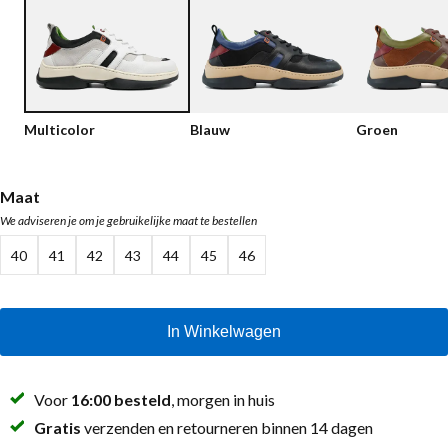
Lage schoenen
Loafers
Vegan
Sale
Sandalen
Loafers
Multicolor
Blauw
Groen
Bikerboots
Veterlaarsjes
Maat
We adviseren je om je gebruikelijke maat te bestellen
Workerboots
40
41
42
43
44
45
46
Enkellaarsjes met rits
Chelseaboots
In Winkelwagen
Hakken
Laarzen
Voor
16:00 besteld
, morgen in huis
MAG Iconen
Gratis
verzenden en retourneren binnen 14 dagen