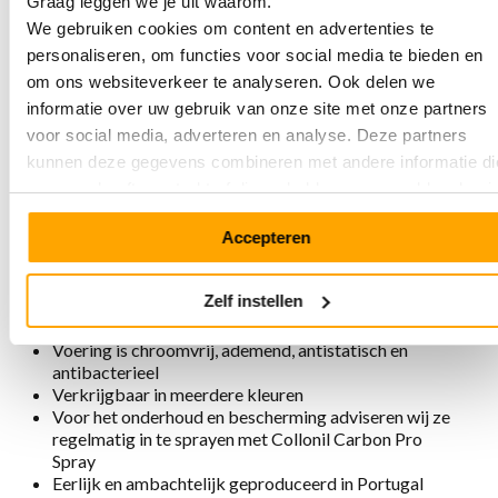
Graag leggen we je uit waarom.
aan, nooit meer uit!
We gebruiken cookies om content en advertenties te
personaliseren, om functies voor social media te bieden en
om ons websiteverkeer te analyseren. Ook delen we
Eigenschappen MPS3 6610 White &
informatie over uw gebruik van onze site met onze partners
Black
voor social media, adverteren en analyse. Deze partners
kunnen deze gegevens combineren met andere informatie di
Gemaakt van zacht en sterk premium nubuckleer, in
u aan ze heeft verstrekt of die ze hebben verzameld op basi
combinatie met soepel floaterleer
van uw gebruik van hun services.
Doorgestikte 2-kleurige zool met goede demping en
grip
Accepteren
6-oogs oxford-vetersluiting met bordeauxrood eyelet
boven
Zelf instellen
Zachte padding rond hiel en onder tong
Uitneembaar voetbed met goede demping
Voering is chroomvrij, ademend, antistatisch en
antibacterieel
Verkrijgbaar in meerdere kleuren
Voor het onderhoud en bescherming adviseren wij ze
regelmatig in te sprayen met Collonil Carbon Pro
Spray
Eerlijk en ambachtelijk geproduceerd in Portugal