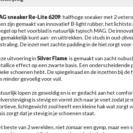
G sneaker Re-Lite 6209
: halfhoge sneaker met 2 vetero
len zijn gemaakt van innovatief B-light rubber, het lichtst
iegel op het voorblad is natuurlijk typisch MAG. De innova
 gemakkelijk kunt aan- en uittrekken. De studs in oud-zilv
tstraling. De inzet met zachte padding in de hiel zorgt voo
ze uitvoering in
Silver Flame
is gemaakt van zacht nubuckl
tallice effect op een zwarte basis. Een onderscheidende pr
ieke schoenen hebt. De spiegelnaad en de inzetten bij de hi
ts minder gevoelig voor vuil.
tuurlijk lopen ze geweldig en is er gedacht aan het comfort
elversteviging is stevig en vormt zich naar je voet zodat 
ortieve, lichtgewicht zool heeft een kleine hak wat zorgt
sis zorgt dat je stevig in je schoenen staat.
t beste van 2 werelden, niet zomaar een gymp, maar een s