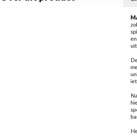
MA
zo
sp
en
ui
De
me
un
ie
Na
hi
sp
ba
He