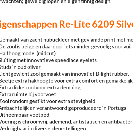
rwachten; geweldig lopen en eigenzinnig design.
igenschappen Re-Lite 6209 Silv
Gemaakt van zacht nubuckleer met gevlamde print met metal
De zool is beige en daardoor iets minder gevoelig voor vuil
Halfhoog model (midcut)
Sluiting met innovatieve speedlace eyelets
Studs in oud-zilver
Lichtgewicht zool gemaakt van innovatief B-light rubber.
Beetje extra hakhoogte voor extra comfort en gemakkelijk
Extra dikke zool voor extra demping
Extra ruimte bij voorvoet
Zool rondom gestikt voor extra stevigheid
Ambachtelijk en verantwoord geproduceerd in Portugal
Uitneembaar voetbed
Voering is chroomvrij, ademend, antistatisch en antibacter
Verkrijgbaar in diverse kleurstellingen