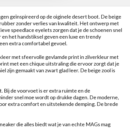
gen geïnspireerd op de oiginele desert boot. De beige
e rubber zonder verlies van kwaliteit. Het ontwerp met
tieve speedlace eyelets zorgen dat je de schoenen snel
er en het handstiksel geven een luxe en trendy
r een extra comfortabel gevoel.
eer met sfeervolle gevlamde print in zilverkleur met
int met een chique uitstraling die ervoor zorgt dat je
el zijn gemaakt van zwart glad leer. De beige zool is
. Bij de voorvoet is er extra ruimte en de
je minder snel moe wordt op drukke dagen. De moderne,
 voor extra comfort en uitstekende demping. De brede
neaker die alles biedt wat je van echte MAGs mag