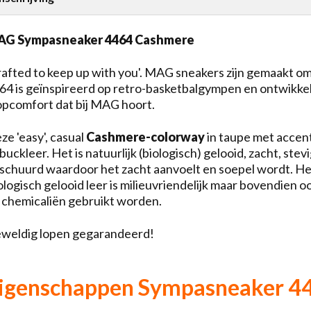
G Sympasneaker 4464 Cashmere
rafted to keep up with you'. MAG sneakers zijn gemaakt om
64 is geïnspireerd op retro-basketbalgympen en ontwikkeld
opcomfort dat bij MAG hoort.
ze 'easy', casual
Cashmere-colorway
in taupe met accen
buckleer. Het is natuurlijk (biologisch) gelooid, zacht, st
schuurd waardoor het zacht aanvoelt en soepel wordt. Het 
ologisch gelooid leer is milieuvriendelijk maar bovendien 
 chemicaliën gebruikt worden.
weldig lopen gegarandeerd!
igenschappen Sympasneaker 4