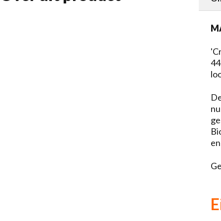
MA
'C
44
lo
De
nu
ge
Bi
en
Ge
E