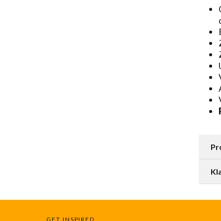
Pr
Kl
GET INSPIRED