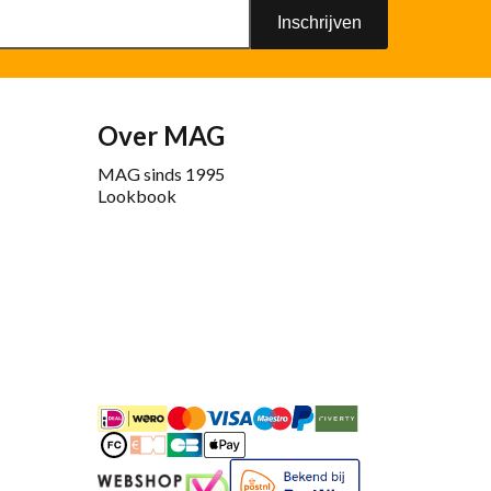
Inschrijven
Over MAG
MAG sinds 1995
Lookbook
iDEAL
Mastercard
Bancontact
Maestro
PayPal
Riverty/Afterpay
FashionCheque
Overboeking
Carte Bancaire
Apple Pay
Keurmerk
Bekend bij Post