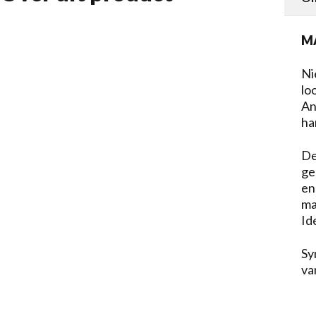
MA
Ni
lo
An
ha
De
ge
en
ma
Id
Sy
va