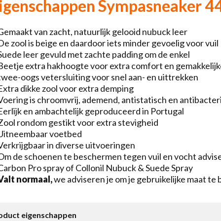
igenschappen Sympasneaker 4
Gemaakt van zacht, natuurlijk gelooid nubuck leer
De zool is beige en daardoor iets minder gevoelig voor vuil
Suede leer gevuld met zachte padding om de enkel
Beetje extra hakhoogte voor extra comfort en gemakkelijk
twee-oogs vetersluiting voor snel aan- en uittrekken
Extra dikke zool voor extra demping
Voering is chroomvrij, ademend, antistatisch en antibacter
Eerlijk en ambachtelijk geproduceerd in Portugal
Zool rondom gestikt voor extra stevigheid
Uitneembaar voetbed
Verkrijgbaar in diverse uitvoeringen
Om de schoenen te beschermen tegen vuil en vocht adviser
Carbon Pro spray of Collonil Nubuck & Suede Spray
Valt normaal,
we adviseren je om je gebruikelijke maat te 
oduct eigenschappen