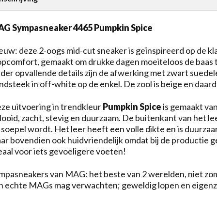
G Sympasneaker 4465 Pumpkin Spice
euw: deze 2-oogs mid-cut sneaker is geïnspireerd op de k
opcomfort, gemaakt om drukke dagen moeiteloos de baas te 
der opvallende details zijn de afwerking met zwart suede
ndsteek in off-white op de enkel. De zool is beige en daard
ze uitvoering in trendkleur
Pumpkin Spice
is gemaakt van 
looid, zacht, stevig en duurzaam. De buitenkant van het 
 soepel wordt. Het leer heeft een volle dikte en is duurzaam 
ar bovendien ook huidvriendelijk omdat bij de productie 
eaal voor iets gevoeligere voeten!
mpasneakers van MAG: het beste van 2 werelden, niet zoma
n echte MAGs mag verwachten; geweldig lopen en eigenzi