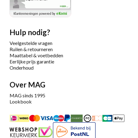
Hulp nodig?
Veelgestelde vragen
Ruilen & retourneren
Maattabel & voetbedden
Eerlijke prijs garantie
Onderhoud
Over MAG
MAG sinds 1995
Lookbook
iDEAL
Mastercard
Bancontact
Maestro
PayPal
Riverty/Afterpay
FashionCheque
Overboeking
Carte Banca
Apple
Keurmerk
Bekend bij PostNL