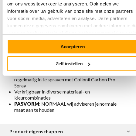
nubuckleer. Dit premium leer is biologisch
om ons websiteverkeer te analyseren. Ook delen we
geproduceerd en daardoor vrij van metalen en
informatie over uw gebruik van onze site met onze partners
chemische toevoegingen
Beetje extra hakhoogte voor extra comfort en
voor social media, adverteren en analyse. Deze partners
gemakkelijkere afwikkeling van de voet
kunnen deze gegevens combineren met andere informatie di
Beige zool met extra demping
u aan ze heeft verstrekt of die ze hebben verzameld op basi
Zool rondom gestikt voor extra stevigheid
van uw gebruik van hun services.
Uitneembaar voetbed
Accepteren
Voering is chroomvrij, ademend, antistatisch en
antibacterieel
Ambachtelijk en verantwoord geproduceerd in
Zelf instellen
Portugal
Voor het onderhoud en bescherming adviseren wij ze
regelmatig in te sprayen met Collonil Carbon Pro
Spray
Verkrijgbaar in diverse materiaal- en
kleurcombinaties
PASVORM
: NORMAAL wij adviseren je normale
maat aan te houden
Product eigenschappen