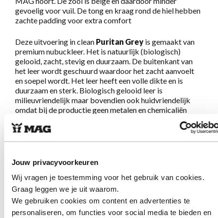
MAG hoort. De zool is beige en daardoor minder
gevoelig voor vuil. De tong en kraag rond de hiel hebben
zachte padding voor extra comfort
Deze uitvoering in clean
Puritan Grey
is gemaakt van
premium nubuckleer. Het is natuurlijk (biologisch)
gelooid, zacht, stevig en duurzaam. De buitenkant van
het leer wordt geschuurd waardoor het zacht aanvoelt
en soepel wordt. Het leer heeft een volle dikte en is
duurzaam en sterk. Biologisch gelooid leer is
milieuvriendelijk maar bovendien ook huidvriendelijk
omdat bij de productie geen metalen en chemicaliën
gebruikt worden.
Geweldig lopen gegarandeerd!
Jouw privacyvoorkeuren
Eigenschappen Sympasneaker 4466
Wij vragen je toestemming voor het gebruik van cookies.
Puritan Grey
Graag leggen we je uit waarom.
We gebruiken cookies om content en advertenties te
Gemaakt van zacht en sterk, natuurlijk gelooid
personaliseren, om functies voor social media te bieden en