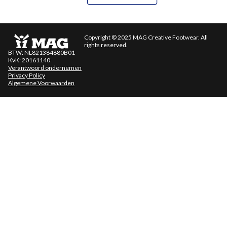
Copyright © 2025 MAG Creative Footwear. All
rights reserved.
BTW: NL821384880B01
KvK: 20161140
Verantwoord ondernemen
Privacy Policy
Algemene Voorwaarden