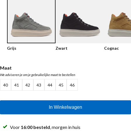
Lage schoenen
Loafers
Vegan
Sale
Sandalen
Loafers
Bikerboots
Grijs
Zwart
Cognac
Veterlaarsjes
Workerboots
Maat
We adviseren je om je gebruikelijke maat te bestellen
Enkellaarsjes met rits
40
41
42
43
44
45
46
Chelseaboots
Hakken
In Winkelwagen
Laarzen
MAG Iconen
Voor
16:00 besteld
, morgen in huis