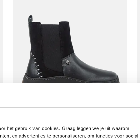
MPS3 6604 Black
Vanaf
€ 199,90
or het gebruik van cookies. Graag leggen we je uit waarom.
ent en advertenties te personaliseren, om functies voor social