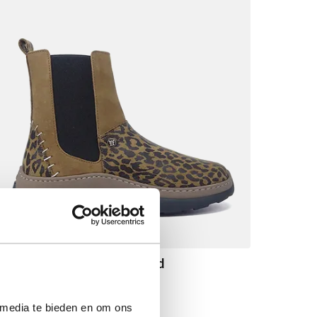
MPS3 6604 Savanna Leopard
Vanaf
€ 199,90
 media te bieden en om ons