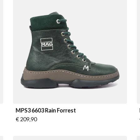
MPS3 6603 Rain Forrest
Vanaf
€ 209,90