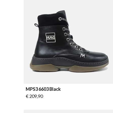
MPS3 6603 Black
Vanaf
€ 209,90