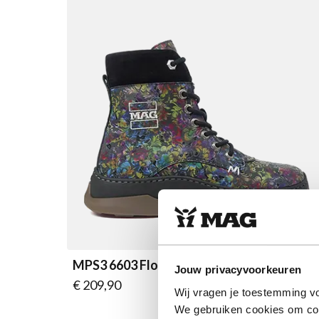
MPS3 6603 Flowerful Bouquet
Jouw privacyvoorkeuren
Vanaf
€ 209,90
Wij vragen je toestemming vo
We gebruiken cookies om cont