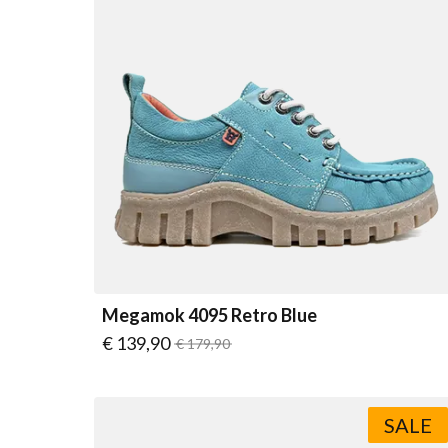
Megamok 4095 Retro Blue
Vanaf
€ 139,90
Normale prijs
€ 179,90
SALE