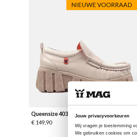
NIEUWE VOORRAAD
Queensize 4033 Beige
Jouw privacyvoorkeuren
Vanaf
€ 149,90
Wij vragen je toestemming vo
We gebruiken cookies om cont