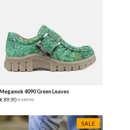
Megamok 4090 Green Leaves
Vanaf
€ 89,90
Normale prijs
€ 149,90
SALE