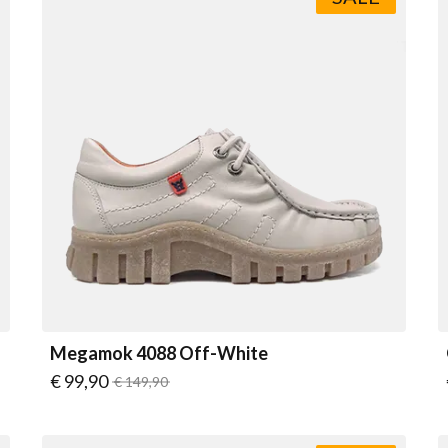
Megamok 4088 Off-White
Vanaf
€ 99,90
Normale prijs
€ 149,90