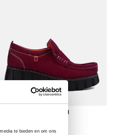
Queensize 4033 Tibetan Red
Vanaf
€ 149,90
 media te bieden en om ons