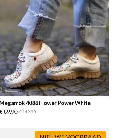
Megamok 4088 Flower Power White
Vanaf
€ 89,90
Normale prijs
€ 149,90
NIEUWE VOORRAAD