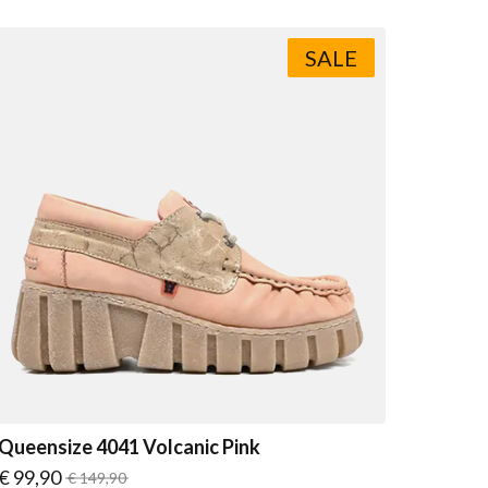
SALE
Queensize 4041 Volcanic Pink
Vanaf
€ 99,90
Normale prijs
€ 149,90