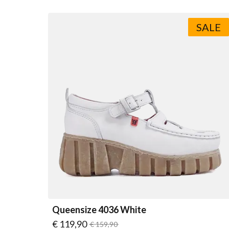
SALE
Queensize 4036 White
Vanaf
€ 119,90
Normale prijs
€ 159,90