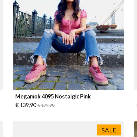
Megamok 4095 Nostalgic Pink
Vanaf
€ 139,90
Normale prijs
€ 179,90
SALE