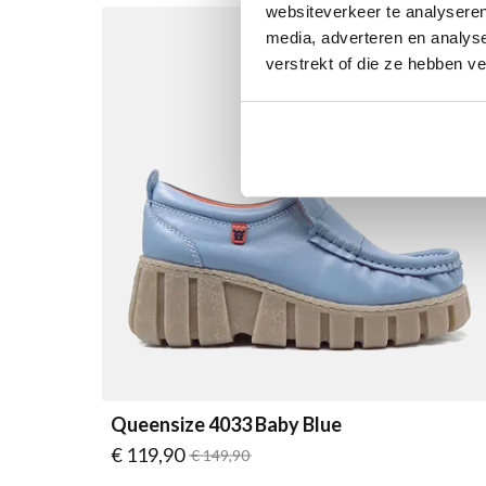
websiteverkeer te analyseren
SALE
media, adverteren en analys
verstrekt of die ze hebben v
Queensize 4033 Baby Blue
Vanaf
€ 119,90
Normale prijs
€ 149,90