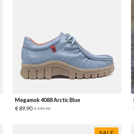
Megamok 4088 Arctic Blue
Vanaf
€ 89,90
Normale prijs
€ 149,90
SALE