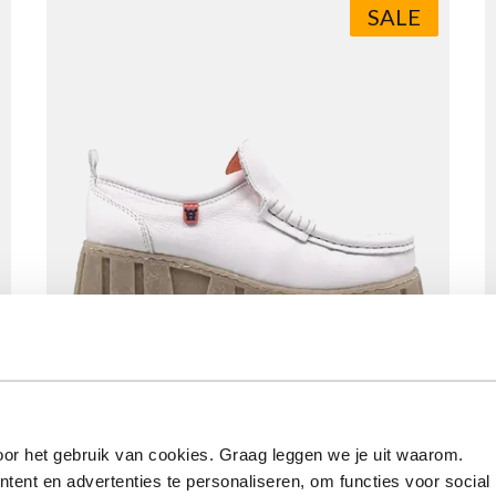
SALE
Queensize 4033 White
Vanaf
€ 119,90
Normale prijs
€ 149,90
or het gebruik van cookies. Graag leggen we je uit waarom.
ent en advertenties te personaliseren, om functies voor social