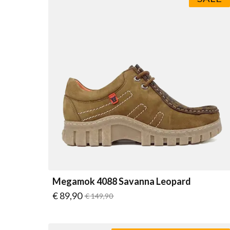
Megamok 4088 Savanna Leopard
Vanaf
€ 89,90
Normale prijs
€ 149,90