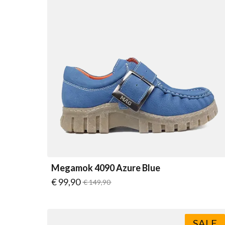
Megamok 4090 Azure Blue
Vanaf
€ 99,90
Normale prijs
€ 149,90
SALE