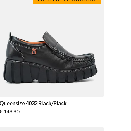
Queensize 4033 Black/Black
Vanaf
€ 149,90