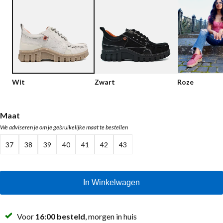
Lage schoenen
Loafers
Vegan
Sale
Sandalen
Loafers
Bikerboots
Wit
Zwart
Roze
Veterlaarsjes
Workerboots
Maat
We adviseren je om je gebruikelijke maat te bestellen
Enkellaarsjes met rits
37
38
39
40
41
42
43
Chelseaboots
Hakken
In Winkelwagen
Laarzen
MAG Iconen
Voor
16:00 besteld
, morgen in huis