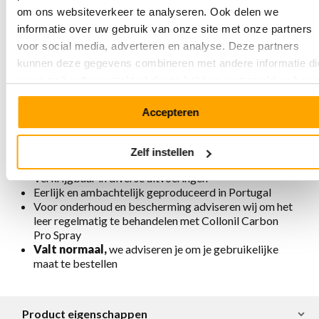
om ons websiteverkeer te analyseren. Ook delen we
Gemaakt van premium nubuckleer
informatie over uw gebruik van onze site met onze partners
Unieke pasvorm en loopgenot dankzij de traditionele
voor social media, adverteren en analyse. Deze partners
handgestikte mocassin constructie
Extra comfort dankzij hogere hiel met zachte padding
kunnen deze gegevens combineren met andere informatie di
Onderscheidend ontwerp: inzetstukken met gladleer,
u aan ze heeft verstrekt of die ze hebben verzameld op basi
contrasterend wit stiksel en ambachtelijke
van uw gebruik van hun services.
handsteken
Accepteren
5-oogs vetersluiting
Uitneembaar voetbed
Voering chroomvrij, ademend, antistatisch en
Zelf instellen
antibacterieel
Verkrijgbaar in diverse uitvoeringen
Eerlijk en ambachtelijk geproduceerd in Portugal
Voor onderhoud en bescherming adviseren wij om het
leer regelmatig te behandelen met Collonil Carbon
Pro Spray
Valt normaal,
we adviseren je om je gebruikelijke
maat te bestellen
Product eigenschappen