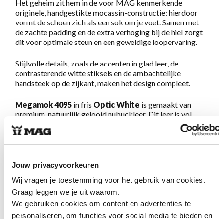
Het geheim zit hem in de voor MAG kenmerkende
originele, handgestikte mocassin-constructie: hierdoor
vormt de schoen zich als een sok om je voet. Samen met
de zachte padding en de extra verhoging bij de hiel zorgt
dit voor optimale steun en een geweldige loopervaring.
Stijlvolle details, zoals de accenten in glad leer, de
contrasterende witte stiksels en de ambachtelijke
handsteek op de zijkant, maken het design compleet.
Megamok 4095
in fris
Optic White
is gemaakt van
premium, natuurlijk gelooid nubuckleer. Dit leer is vol
van dikte, sterk en duurzaam. Door het zacht geschuurde
oppervlak voelt het leer direct soepel aan.
Verkrijgbaar in meerdere kleuren.
Eenmaal aan, nooit
meer uit!
Jouw privacyvoorkeuren
Wij vragen je toestemming voor het gebruik van cookies.
Graag leggen we je uit waarom.
Eigenschappen Megamok 4095 Optic
We gebruiken cookies om content en advertenties te
White
personaliseren, om functies voor social media te bieden en