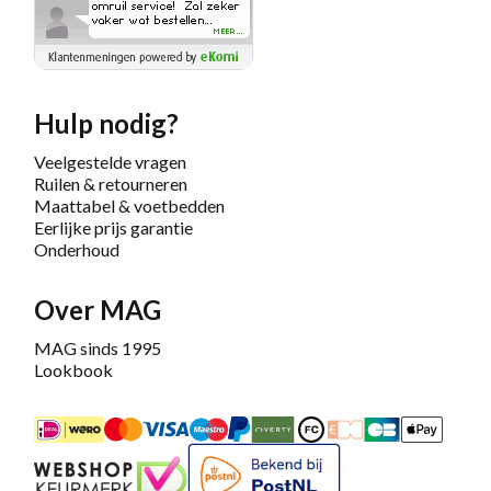
Hulp nodig?
Veelgestelde vragen
Ruilen & retourneren
Maattabel & voetbedden
Eerlijke prijs garantie
Onderhoud
Over MAG
MAG sinds 1995
Lookbook
iDEAL
Mastercard
Bancontact
Maestro
PayPal
Riverty/Afterpay
FashionCheque
Overboeking
Carte Banca
Apple
Keurmerk
Bekend bij PostNL