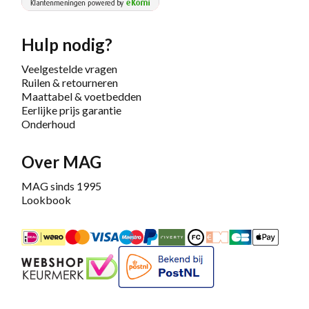
Hulp nodig?
Veelgestelde vragen
Ruilen & retourneren
Maattabel & voetbedden
Eerlijke prijs garantie
Onderhoud
Over MAG
MAG sinds 1995
Lookbook
iDEAL
Mastercard
Bancontact
Maestro
PayPal
Riverty/Afterpay
FashionCheque
Overboeking
Carte Banca
Apple
Keurmerk
Bekend bij PostNL