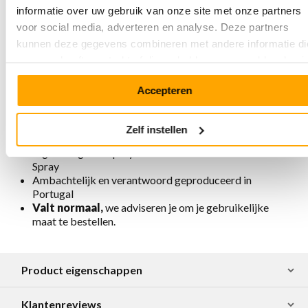
leer met marmer-print
informatie over uw gebruik van onze site met onze partners
Handgestikt, volgens oorspronkelijke mocassin
voor social media, adverteren en analyse. Deze partners
maakwijze
2 eyelet vetersluiting
kunnen deze gegevens combineren met andere informatie di
Hoge en schokdempende zool, hak achter 5,5 cm,
u aan ze heeft verstrekt of die ze hebben verzameld op basi
plateauhoogte voor 2,5 cm, netto hoogte 3cm
van uw gebruik van hun services.
Uitneembaar voetbed
Accepteren
Voering is chroomvrij, ademend, antistatisch en
antibacterieel
Verkrijgbaar in diverse kleuren
Zelf instellen
Voor het onderhoud en bescherming adviseren wij ze
regelmatig in te sprayen met Collonil Carbon Pro
Spray
Ambachtelijk en verantwoord geproduceerd in
Portugal
Valt normaal,
we adviseren je om je gebruikelijke
maat te bestellen.
Product eigenschappen
Klantenreviews