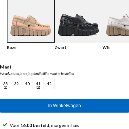
Lage schoenen
Loafers
Vegan
Sale
Sandalen
Loafers
Bikerboots
Roze
Zwart
Wit
Veterlaarsjes
Workerboots
Maat
We adviseren je om je gebruikelijke maat te bestellen
Enkellaarsjes met rits
38
39
40
41
42
Chelseaboots
Hakken
In Winkelwagen
Laarzen
MAG Iconen
Voor
16:00 besteld
, morgen in huis