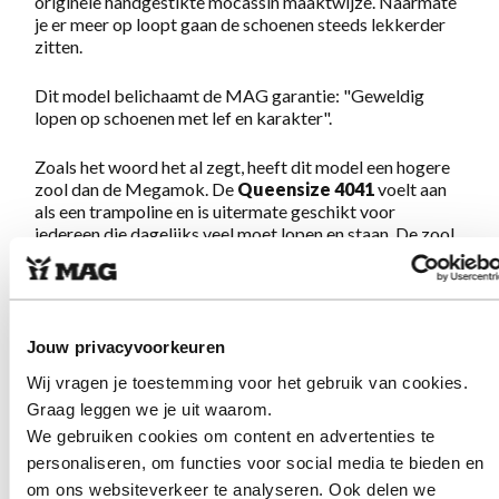
originele handgestikte mocassin maaktwijze. Naarmate
je er meer op loopt gaan de schoenen steeds lekkerder
zitten.
Dit model belichaamt de MAG garantie: "Geweldig
lopen op schoenen met lef en karakter".
Zoals het woord het al zegt, heeft dit model een hogere
zool dan de Megamok. De
Queensize 4041
voelt aan
als een trampoline en is uitermate geschikt voor
iedereen die dagelijks veel moet lopen en staan. De zool
die alle schokken opvangt zorgt ervoor dat u de hele dag
energiek blijft. De schoenen zijn handgestikt en
geproduceerd volgens de traditionele mocassin
maakwijze.
Jouw privacyvoorkeuren
Wij vragen je toestemming voor het gebruik van cookies.
Eigenschappen Queensize 4041
Graag leggen we je uit waarom.
Volcanic Pink
We gebruiken cookies om content en advertenties te
personaliseren, om functies voor social media te bieden en
Gemaakt van luxe nubuckleer in combinatie met een
om ons websiteverkeer te analyseren. Ook delen we