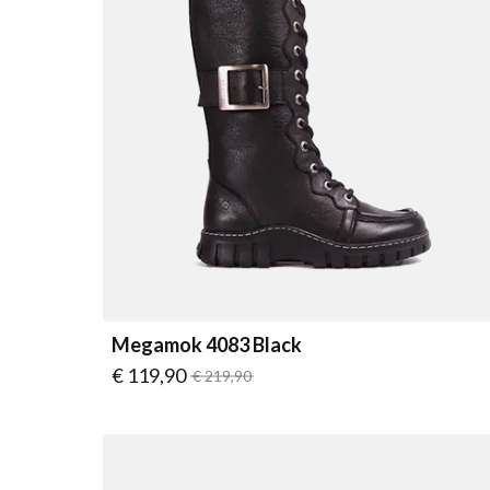
Megamok 4083 Black
Vanaf
€ 119,90
Normale prijs
€ 219,90