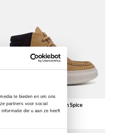
 media te bieden en om ons
ze partners voor social
Sympasneaker 4465 Pumpkin Spice
nformatie die u aan ze heeft
Vanaf
€ 179,90