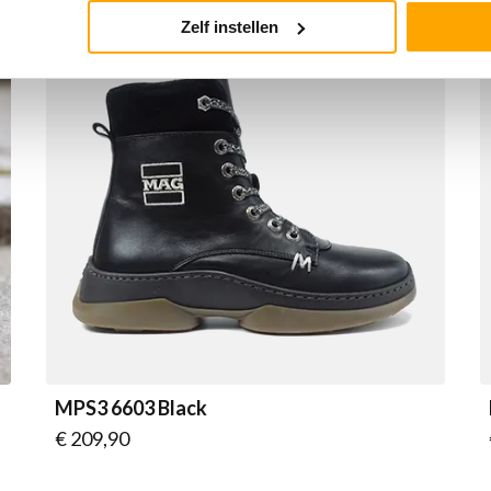
Zelf instellen
MPS3 6603 Black
Vanaf
€ 209,90