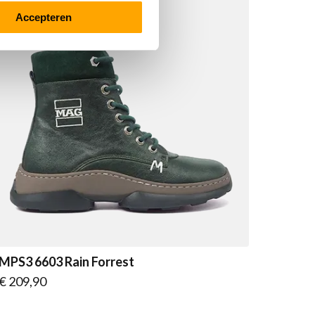
Accepteren
MPS3 6603 Rain Forrest
Vanaf
€ 209,90