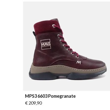
MPS3 6603 Pomegranate
Vanaf
€ 209,90