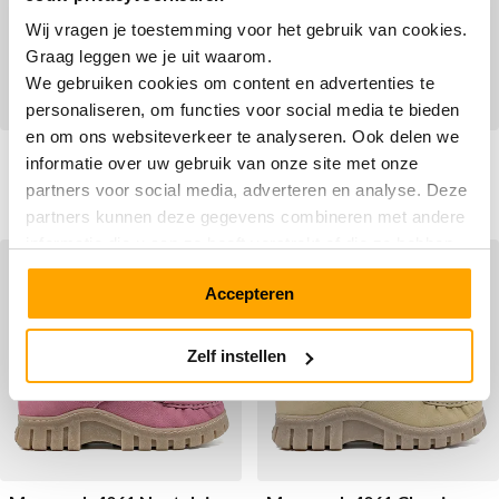
Wij vragen je toestemming voor het gebruik van cookies.
Graag leggen we je uit waarom.
We gebruiken cookies om content en advertenties te
personaliseren, om functies voor social media te bieden
en om ons websiteverkeer te analyseren. Ook delen we
Megamok 4066 Boulevard
Megamok 4061 Leopard
informatie over uw gebruik van onze site met onze
Grey
partners voor social media, adverteren en analyse. Deze
Vanaf
Vanaf
€ 189,90
€ 199,90
partners kunnen deze gegevens combineren met andere
informatie die u aan ze heeft verstrekt of die ze hebben
SALE
SALE
verzameld op basis van uw gebruik van hun services.
Accepteren
Zelf instellen