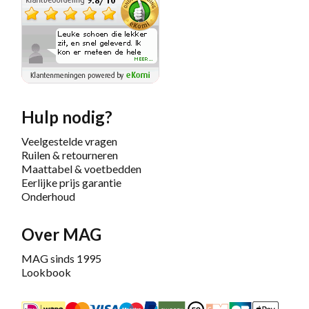
Hulp nodig?
Veelgestelde vragen
Ruilen & retourneren
Maattabel & voetbedden
Eerlijke prijs garantie
Onderhoud
Over MAG
MAG sinds 1995
Lookbook
iDEAL
Mastercard
Bancontact
Maestro
PayPal
Riverty/Afterpay
FashionCheque
Overboeking
Carte Banca
Apple