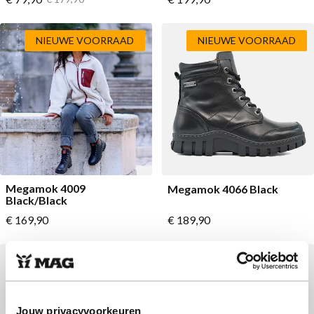
NIEUWE VOORRAAD
NIEUWE VOORRAAD
Megamok 4009
Megamok 4066 Black
Black/Black
Vanaf
Vanaf
€ 169,90
€ 189,90
Jouw privacyvoorkeuren