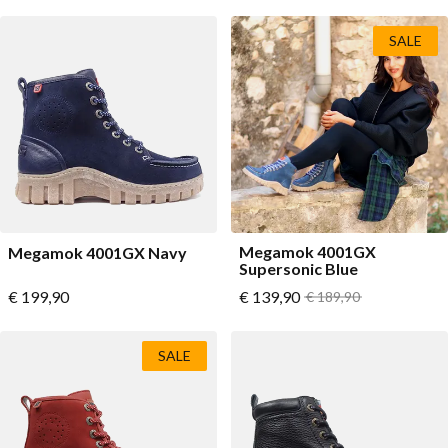
SALE
Megamok 4001GX
Megamok 4001GX Navy
Supersonic Blue
Vanaf
Vanaf
€ 199,90
€ 139,90
Normale prijs
€ 189,90
SALE