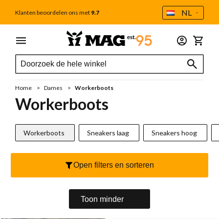
Taal
NL
Klanten beoordelen ons met
9.7
Ga naar de inhoud
Menu
Dames
Heren
Outlet
Accessoires
Winkel
Zoek
Zoek
Alle dames
Alle heren
Tweede Kans
Alle accessoires
Zoek
Schoenverzorging
Sale
Sale
Home
Dames
Workerboots
Cadeaubon
Nieuw
Cadeaubon
Workerboots
MAG Iconen
Voetbedden
Handgestikte mocassins
Workerboots
Sneakers laag
Sneakers hoog
Outlet
Sokken
Sneakers
Tassen
Open filters en sorteren
Sneakers laag
Veterboot
Portemonnee
Sneakers hoog
Casual
Toon minder
Veters
Handgestikte mocassins
Chelseaboot