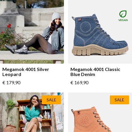
Lage schoenen
Loafers
Vegan
Sale
Sandalen
Loafers
Bikerboots
Veterlaarsjes
Workerboots
Megamok 4001 Silver
Megamok 4001 Classic
Leopard
Blue Denim
Enkellaarsjes met rits
Vanaf
Vanaf
€ 179,90
€ 169,90
Chelseaboots
Hakken
SALE
SALE
Laarzen
MAG Iconen