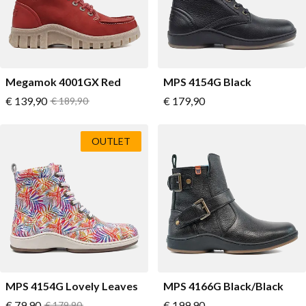
Megamok 4001GX Red
MPS 4154G Black
Vanaf
Vanaf
€ 139,90
Normale prijs
€ 179,90
€ 189,90
OUTLET
MPS 4154G Lovely Leaves
MPS 4166G Black/Black
Vanaf
Vanaf
€ 79,90
Normale prijs
€ 199,90
€ 179,90