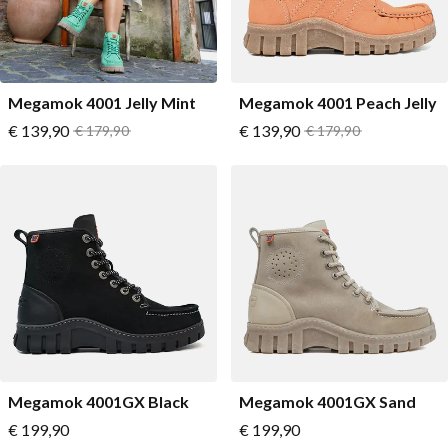
Megamok 4001 Jelly Mint
Megamok 4001 Peach Jelly
Vanaf
Vanaf
€ 139,90
Normale prijs
€ 139,90
Normale prijs
€ 179,90
€ 179,90
Megamok 4001GX Black
Megamok 4001GX Sand
Vanaf
Vanaf
€ 199,90
€ 199,90