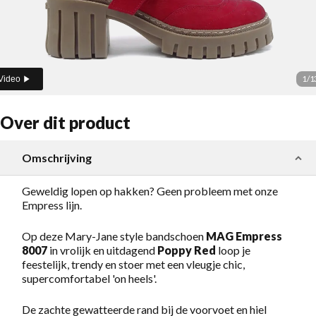
1
/
1
Video
Over dit product
Omschrijving
Geweldig lopen op hakken? Geen probleem met onze
Empress lijn.
Op deze Mary-Jane style bandschoen
MAG Empress
8007
in vrolijk en uitdagend
Poppy Red
loop je
feestelijk, trendy en stoer met een vleugje chic,
supercomfortabel 'on heels'.
De zachte gewatteerde rand bij de voorvoet en hiel