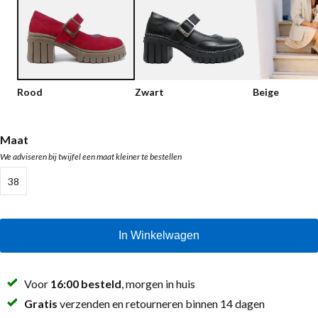
Lage schoenen
Loafers
Vegan
Sale
Sandalen
Loafers
Rood
Zwart
Beige
Bikerboots
Veterlaarsjes
Maat
We adviseren bij twijfel een maat kleiner te bestellen
Workerboots
38
Enkellaarsjes met rits
Chelseaboots
In Winkelwagen
Hakken
Laarzen
Voor
16:00 besteld
, morgen in huis
MAG Iconen
Gratis
verzenden en retourneren binnen 14 dagen