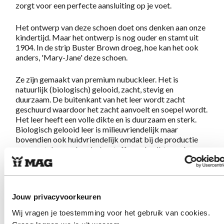
zorgt voor een perfecte aansluiting op je voet.
Het ontwerp van deze schoen doet ons denken aan onze
kindertijd. Maar het ontwerp is nog ouder en stamt uit
1904. In de strip Buster Brown droeg, hoe kan het ook
anders, 'Mary-Jane' deze schoen.
Ze zijn gemaakt van premium nubuckleer. Het is
natuurlijk (biologisch) gelooid, zacht, stevig en
duurzaam. De buitenkant van het leer wordt zacht
geschuurd waardoor het zacht aanvoelt en soepel wordt.
Het leer heeft een volle dikte en is duurzaam en sterk.
Biologisch gelooid leer is milieuvriendelijk maar
bovendien ook huidvriendelijk omdat bij de productie
geen metalen en chemische stoffen gebruikt worden.
Ideaal voor iets gevoeligere voeten.
Deze bandschoen geeft precies wat je van MAG mag
verwachten:
Geweldig lopen op eigenzinnige schoenen.
Jouw privacyvoorkeuren
De stevige zool en het zachte voetbed zorgen ervoor
dat je eindeloos kunt lopen. Het sterke maar zachte leer
Wij vragen je toestemming voor het gebruik van cookies.
zorgt voor een comfortabel en luxe gevoel aan je voeten.