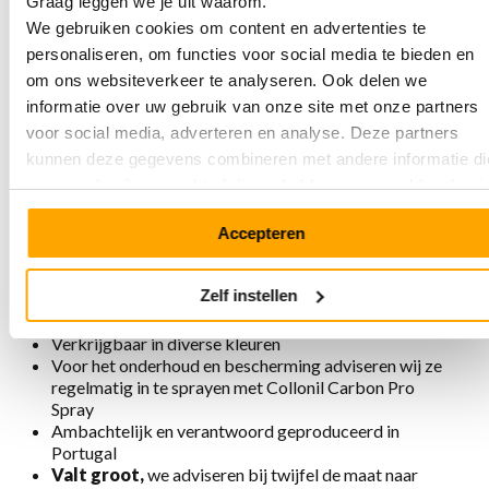
Graag leggen we je uit waarom.
Eenmaal aan, nooit meer uit!
We gebruiken cookies om content en advertenties te
personaliseren, om functies voor social media te bieden en
om ons websiteverkeer te analyseren. Ook delen we
Eigenschappen Empress 8007 Poppy
informatie over uw gebruik van onze site met onze partners
Red
voor social media, adverteren en analyse. Deze partners
kunnen deze gegevens combineren met andere informatie di
Gemaakt van natuurlijk gelooid nubuckleer
u aan ze heeft verstrekt of die ze hebben verzameld op basi
Bandsluiting met gesp en 5 gaatjes voor goede
van uw gebruik van hun services.
pasvorm om wreef
Hakhoogte 64 mm, zoolhoogte voor 24 mm, netto
Accepteren
hakhoogte 4 cm
Uitneembaar voetbed
Zelf instellen
Voering is chroomvrij, ademend, antistatisch en
antibacterieel
Verkrijgbaar in diverse kleuren
Voor het onderhoud en bescherming adviseren wij ze
regelmatig in te sprayen met Collonil Carbon Pro
Spray
Ambachtelijk en verantwoord geproduceerd in
Portugal
Valt groot,
we adviseren bij twijfel de maat naar