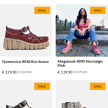
SALE
SALE
Megamok 4095 Nostalgic
Queensize 4036 Bordeaux
Pink
Vanaf
Vanaf
€ 129,90
Normale prijs
€ 139,90
Normale prijs
€ 159,90
€ 179,90
SALE
SALE