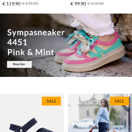
Vanaf
Vanaf
€ 119,90
Normale prijs
€ 99,90
Normale prijs
€ 179,90
€ 159,90
SALE
SALE