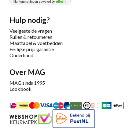
Hulp nodig?
Veelgestelde vragen
Ruilen & retourneren
Maattabel & voetbedden
Eerlijke prijs garantie
Onderhoud
Over MAG
MAG sinds 1995
Lookbook
iDEAL
Mastercard
Bancontact
Maestro
PayPal
Riverty/Afterpay
FashionCheque
Overboeking
Carte Banca
Apple
Keurmerk
Bekend bij PostNL