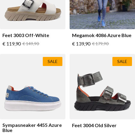
Lage schoenen
Loafers
Vegan
Sale
Sandalen
Loafers
Feet 3003 Off-White
Megamok 4086 Azure Blue
Vanaf
Vanaf
€ 119,90
Normale prijs
€ 139,90
Normale prijs
€ 149,90
€ 179,90
Bikerboots
Veterlaarsjes
SALE
SALE
Workerboots
Enkellaarsjes met rits
Chelseaboots
Hakken
Laarzen
MAG Iconen
Sympasneaker 4455 Azure
Feet 3004 Old Silver
Blue