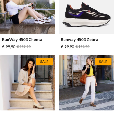
RunWay 4503 Cheeta
Runway 4503 Zebra
Vanaf
Vanaf
€ 99,90
Normale prijs
€ 99,90
Normale prijs
€ 189,90
€ 189,90
SALE
SALE