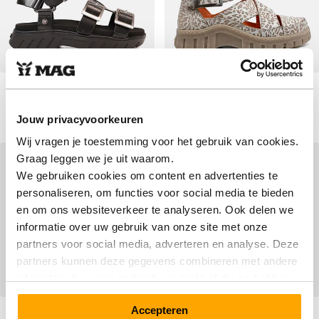
Megamok 4011 Leopard
FEET 3007 Black
Beige
Vanaf
Vanaf
€ 139,90
Normale prijs
€ 119,90
Normale prijs
€ 169,90
€ 159,90
Jouw privacyvoorkeuren
Wij vragen je toestemming voor het gebruik van cookies.
Graag leggen we je uit waarom.
SALE
SALE
We gebruiken cookies om content en advertenties te
personaliseren, om functies voor social media te bieden
en om ons websiteverkeer te analyseren. Ook delen we
informatie over uw gebruik van onze site met onze
partners voor social media, adverteren en analyse. Deze
partners kunnen deze gegevens combineren met andere
informatie die u aan ze heeft verstrekt of die ze hebben
verzameld op basis van uw gebruik van hun services.
Megamok 4072 Flowerful
Accepteren
MPS3 6606 Volcanic Pink