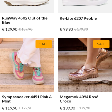
RunWay 4502 Out of the
Re-Lite 6207 Pebble
Blue
Vanaf
Vanaf
€ 129,90
Normale prijs
€ 99,90
Normale prijs
€ 189,90
€ 179,90
SALE
SALE
Sympasneaker 4451 Pink &
Megamok 4094 Rosé
Mint
Croco
Vanaf
Vanaf
€ 119,90
Normale prijs
€ 139,90
Normale prijs
€ 179,90
€ 179,90