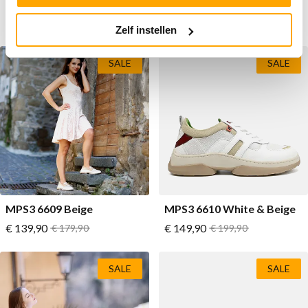
Bouquet White
Vanaf
Vanaf
€ 129,90
Normale prijs
€ 119,90
Normale prijs
€ 159,90
€ 199,90
Zelf instellen
SALE
SALE
MPS3 6609 Beige
MPS3 6610 White & Beige
Vanaf
Vanaf
€ 139,90
Normale prijs
€ 149,90
Normale prijs
€ 179,90
€ 199,90
SALE
SALE