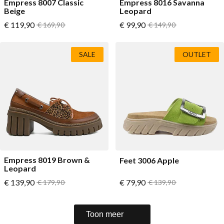
Empress 8007 Classic
Empress 8016 Savanna
Beige
Leopard
Vanaf
Vanaf
€ 119,90
Normale prijs
€ 99,90
Normale prijs
€ 169,90
€ 149,90
SALE
OUTLET
Empress 8019 Brown &
Feet 3006 Apple
Leopard
Vanaf
Vanaf
€ 139,90
Normale prijs
€ 79,90
Normale prijs
€ 179,90
€ 139,90
Toon meer