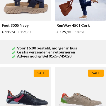
Feet 3005 Navy
RunWay 4501 Cork
Vanaf
Vanaf
€ 119,90
Normale prijs
€ 129,90
Normale prijs
€ 159,90
€ 189,90
Voor 16:00 besteld, morgen in huis
Gratis verzenden en retourneren
Advies nodig? Bel 0165-745020
SALE
SALE