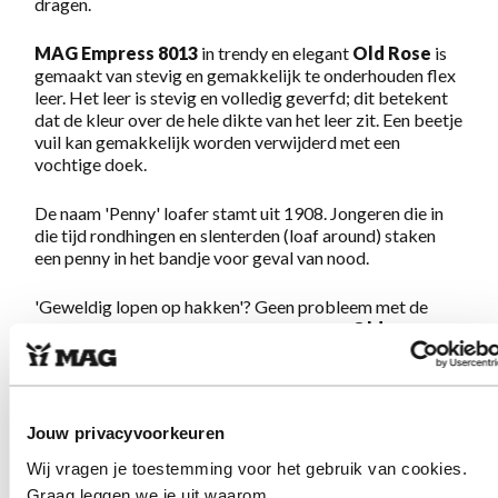
dragen.
MAG Empress 8013
in trendy en elegant
Old
Rose
is
gemaakt van stevig en gemakkelijk te onderhouden flex
leer. Het leer is stevig en volledig geverfd; dit betekent
dat de kleur over de hele dikte van het leer zit. Een beetje
vuil kan gemakkelijk worden verwijderd met een
vochtige doek.
De naam 'Penny' loafer stamt uit 1908. Jongeren die in
die tijd rondhingen en slenterden (loaf around) staken
een penny in het bandje voor geval van nood.
'Geweldig lopen op hakken'? Geen probleem met de
Empress lijn. Op deze schoenen in elegant
Old
Rose
loop je feestelijk, chic en stoer, supercomfortabel
'on heels'. Deze nieuwe schoen geeft precies wat je van
MAG mag verwachten:
Geweldig lopen op eigenzinnige
schoenen.
De stevige zool en het zachte voetbed zorgen
Jouw privacyvoorkeuren
ervoor dat je eindeloos kunt lopen. Het sterke maar
zachte leer zorgt voor een comfortabel en luxe gevoel
Wij vragen je toestemming voor het gebruik van cookies.
aan je voeten. Eenmaal aan, nooit meer uit!
Graag leggen we je uit waarom.