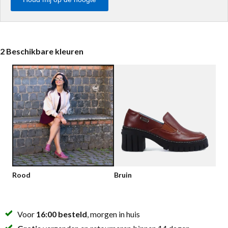
Lage schoenen
Loafers
Vegan
Sale
Sandalen
2 Beschikbare kleuren
Loafers
Bikerboots
Veterlaarsjes
Workerboots
Enkellaarsjes met rits
Chelseaboots
Hakken
Rood
Bruin
Laarzen
MAG Iconen
Voor
16:00 besteld
, morgen in huis