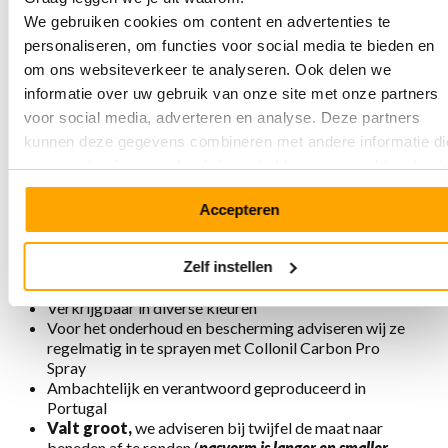
We gebruiken cookies om content en advertenties te
personaliseren, om functies voor social media te bieden en
Eigenschappen Empress 8013 Old
om ons websiteverkeer te analyseren. Ook delen we
Rose
informatie over uw gebruik van onze site met onze partners
voor social media, adverteren en analyse. Deze partners
Gemaakt van stevig, gemakkelijk te onderhouden flex
kunnen deze gegevens combineren met andere informatie di
leer
u aan ze heeft verstrekt of die ze hebben verzameld op basi
Penny-loafer met elastische inzetten op wreef voor
betere pasvorm
van uw gebruik van hun services.
Hakhoogte 64 mm, zoolhoogte voor 24 mm, netto
Accepteren
hakhoogte 4 cm
Uitneembaar voetbed
Zelf instellen
Voering is chroomvrij, ademend, antistatisch en
antibacterieel
Verkrijgbaar in diverse kleuren
Voor het onderhoud en bescherming adviseren wij ze
regelmatig in te sprayen met Collonil Carbon Pro
Spray
Ambachtelijk en verantwoord geproduceerd in
Portugal
Valt groot,
we adviseren bij twijfel de maat naar
beneden af te ronden (
pasvorm is langer en smaller