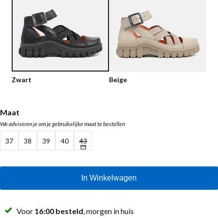
Lage schoenen
Loafers
Vegan
Sale
Sandalen
Loafers
Bikerboots
Zwart
Beige
Veterlaarsjes
Workerboots
Maat
We adviseren je om je gebruikelijke maat te bestellen
Enkellaarsjes met rits
37
38
39
40
43
Chelseaboots
Hakken
In Winkelwagen
Laarzen
MAG Iconen
Voor
16:00 besteld
, morgen in huis