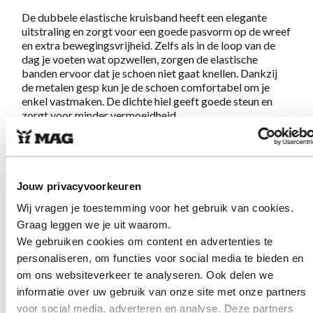
De dubbele elastische kruisband heeft een elegante
uitstraling en zorgt voor een goede pasvorm op de wreef
en extra bewegingsvrijheid. Zelfs als in de loop van de
dag je voeten wat opzwellen, zorgen de elastische
banden ervoor dat je schoen niet gaat knellen. Dankzij
de metalen gesp kun je de schoen comfortabel om je
enkel vastmaken. De dichte hiel geeft goede steun en
zorgt voor minder vermoeidheid.
Schoenen die de MAG belofte:
Geweldig lopen op
schoenen met lef en karakter, volledig waarmaken
. Een
aanrader voor deze zomer!
Jouw privacyvoorkeuren
Wij vragen je toestemming voor het gebruik van cookies.
Eigenschappen Megamok 4014 Black
Graag leggen we je uit waarom.
We gebruiken cookies om content en advertenties te
Gemaakt van sterk gemakkelijk te onderhouden glad
personaliseren, om functies voor social media te bieden en
leer
om ons websiteverkeer te analyseren. Ook delen we
Uitgevoerd met elastische kruisbanden voor een
informatie over uw gebruik van onze site met onze partners
perfecte pasvorm
voor social media, adverteren en analyse. Deze partners
Verstelbare sluiting met gesp