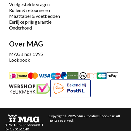
Veelgestelde vragen
Ruilen & retourneren
Maattabel & voetbedden
Eerlijke prijs garantie
Onderhoud
Over MAG
MAG sinds 1995
Lookbook
iDEAL
Mastercard
Bancontact
Maestro
PayPal
Riverty/Afterpay
FashionCheque
Overboeking
Carte Banca
Apple
Keurmerk
Bekend bij PostNL
Copyright © 2025 MAG Creative Footwear. All
rights reserved.
BTW: NL821384880B01
KvK: 20161140