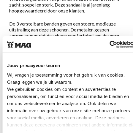
zacht, soepel en sterk. Deze sandaal is al jarenlang
hooggewaardeerd door onze klanten.
De 3 verstelbare banden geven een stoere, modieuze
uitstraling aan deze schoenen. De metalen gespen
zorgen ervoor dat de schoen comfortabel aan de vorm
van je voet aangepast kan worden. De dichte hiel geeft
een goede steun en zorgt voor minder vermoeidheid.
Schoenen die de MAG belofte:
Geweldig lopen op
schoenen met lef en karakter,
volledig waarmaken. Een
musthave voor de zomer!
Jouw privacyvoorkeuren
Wij vragen je toestemming voor het gebruik van cookies.
Graag leggen we je uit waarom.
Eigenschappen Megamok 4016 Optic
We gebruiken cookies om content en advertenties te
White
personaliseren, om functies voor social media te bieden en
om ons websiteverkeer te analyseren. Ook delen we
Gemaakt van zacht en sterk nubuckleer
informatie over uw gebruik van onze site met onze partners
Verstelbare sluiting met gespen
voor social media, adverteren en analyse. Deze partners
Uitneembaar voetbed en geschikt voor je persoonlijk
gemaakte inlegzool
kunnen deze gegevens combineren met andere informatie di
Voering is chroomvrij, ademend, antistatisch en
u aan ze heeft verstrekt of die ze hebben verzameld op basi