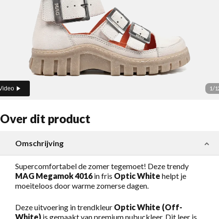
1
/
1
Video
Over dit product
Omschrijving
Supercomfortabel de zomer tegemoet! Deze trendy
MAG Megamok 4016
in fris
Optic White
helpt je
moeiteloos door warme zomerse dagen.
Deze uitvoering in trendkleur
Optic White (Off-
White)
is gemaakt van premium nubuckleer. Dit leer is