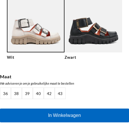
Lage schoenen
Loafers
Vegan
Sale
Sandalen
Loafers
Bikerboots
Veterlaarsjes
Wit
Zwart
Workerboots
Enkellaarsjes met rits
Maat
We adviseren je om je gebruikelijke maat te bestellen
Chelseaboots
36
38
39
40
42
43
Hakken
Laarzen
In Winkelwagen
MAG Iconen