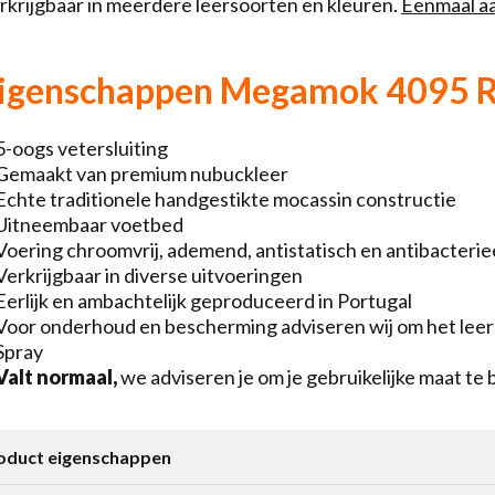
rkrijgbaar in meerdere leersoorten en kleuren.
Eenmaal aa
igenschappen Megamok 4095 R
5-oogs vetersluiting
Gemaakt van premium nubuckleer
Echte traditionele handgestikte mocassin constructie
Uitneembaar voetbed
Voering chroomvrij, ademend, antistatisch en antibacterie
Verkrijgbaar in diverse uitvoeringen
Eerlijk en ambachtelijk geproduceerd in Portugal
Voor onderhoud en bescherming adviseren wij om het leer
Spray
Valt normaal,
we adviseren je om je gebruikelijke maat te 
oduct eigenschappen