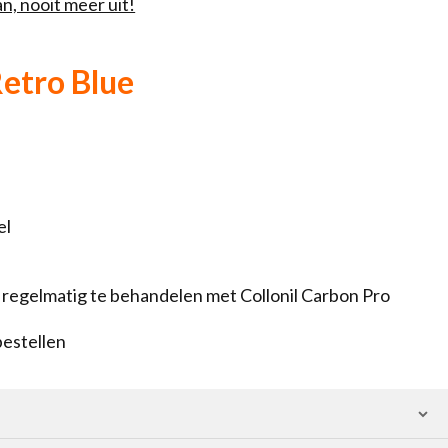
n, nooit meer uit!
etro Blue
el
 regelmatig te behandelen met Collonil Carbon Pro
bestellen