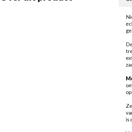
Ni
ec
ge
De
tr
ex
za
M
om
op
Ze
va
is