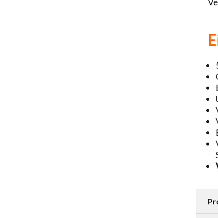
Ve
E
Pr