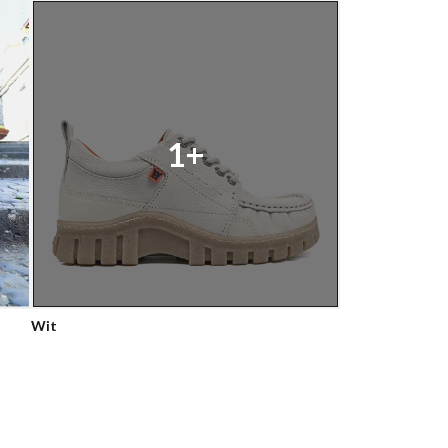
1+
Wit