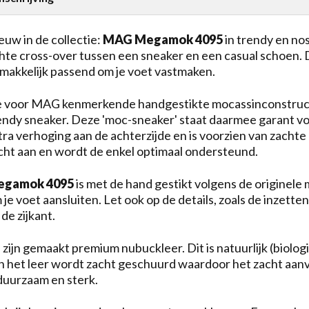
euw in de collectie:
MAG Megamok 4095
in trendy en no
hte cross-over tussen een sneaker en een casual schoen. D
makkelijk passend om je voet vastmaken.
 voor MAG kenmerkende handgestikte mocassinconstructi
endy sneaker. Deze 'moc-sneaker' staat daarmee garant voo
tra verhoging aan de achterzijde en is voorzien van zacht
cht aan en wordt de enkel optimaal ondersteund.
egamok 4095
is met de hand gestikt volgens de originel
 je voet aansluiten. Let ook op de details, zoals de inzette
 de zijkant.
 zijn gemaakt premium nubuckleer. Dit is natuurlijk (biolog
n het leer wordt zacht geschuurd waardoor het zacht aanvo
 duurzaam en sterk.