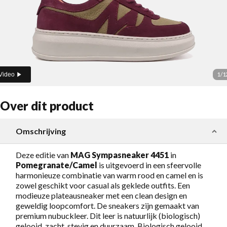
1
/
1
Video
Over dit product
Omschrijving
Deze editie van
MAG Sympasneaker 4451
in
Pomegranate/Camel
is uitgevoerd in een sfeervolle
harmonieuze combinatie van warm rood en camel en is
zowel geschikt voor casual als geklede outfits. Een
modieuze plateausneaker met een clean design en
geweldig loopcomfort. De sneakers zijn gemaakt van
premium nubuckleer. Dit leer is natuurlijk (biologisch)
gelooid, zacht, stevig en duurzaam. Biologisch gelooid