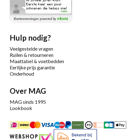
Hulp nodig?
Veelgestelde vragen
Ruilen & retourneren
Maattabel & voetbedden
Eerlijke prijs garantie
Onderhoud
Over MAG
MAG sinds 1995
Lookbook
iDEAL
Mastercard
Bancontact
Maestro
PayPal
Riverty/Afterpay
FashionCheque
Overboeking
Carte Banca
Apple
Keurmerk
Bekend bij PostNL