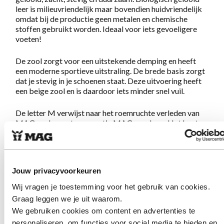
leer is milieuvriendelijk maar bovendien huidvriendelijk
omdat bij de productie geen metalen en chemische
stoffen gebruikt worden. Ideaal voor iets gevoeligere
voeten!
De zool zorgt voor een uitstekende demping en heeft
een moderne sportieve uitstraling. De brede basis zorgt
dat je stevig in je schoenen staat. Deze uitvoering heeft
een beige zool en is daardoor iets minder snel vuil.
De letter M verwijst naar het roemruchte verleden van
MAG en de eerste generatie MAG sneakers. Het beste
van 2 werelden, niet zomaar een gymp, maar een sneaker
die alles biedt wat je van echte MAGs mag verwachten;
geweldig lopen en eigenzinnig design.
Jouw privacyvoorkeuren
Eigenschappen Sympasneaker 4451
Wij vragen je toestemming voor het gebruik van cookies.
Pomegranate/Camel
Graag leggen we je uit waarom.
We gebruiken cookies om content en advertenties te
Gemaakt van zacht en sterk, natuurlijk gelooid
personaliseren, om functies voor social media te bieden en