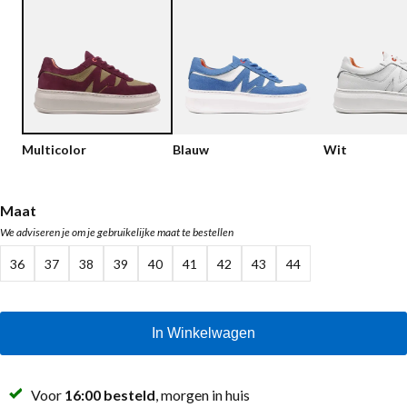
Lage schoenen
Loafers
Vegan
Sale
Sandalen
Loafers
Bikerboots
Multicolor
Blauw
Wit
Veterlaarsjes
Workerboots
Maat
We adviseren je om je gebruikelijke maat te bestellen
Enkellaarsjes met rits
36
37
38
39
40
41
42
43
44
Chelseaboots
Hakken
In Winkelwagen
Laarzen
MAG Iconen
Voor
16:00 besteld
, morgen in huis