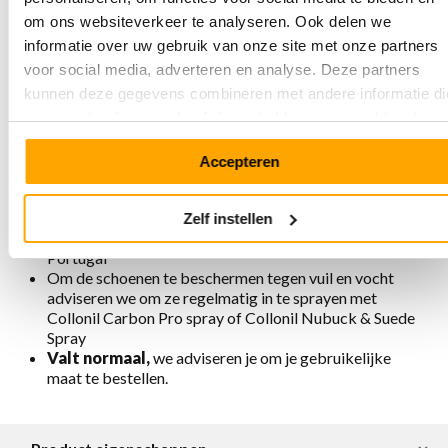
nubuckleer
om ons websiteverkeer te analyseren. Ook delen we
De zool is beige en daardoor iets minder gevoelig
informatie over uw gebruik van onze site met onze partners
voor vuil
voor social media, adverteren en analyse. Deze partners
Beetje extra hakhoogte voor extra comfort en
kunnen deze gegevens combineren met andere informatie di
gemakkelijkere afwikkeling van de voet
Extra dikke zool voor extra demping
u aan ze heeft verstrekt of die ze hebben verzameld op basi
Zool rondom gestikt voor extra stevigheid
van uw gebruik van hun services.
Uitneembaar voetbed
Accepteren
Voering is chroomvrij, ademend, antistatisch en
antibacterieel
Verkrijgbaar in diverse kleuren en leersoorten
Zelf instellen
Ambachtelijk en verantwoord geproduceerd in
Portugal
Om de schoenen te beschermen tegen vuil en vocht
adviseren we om ze regelmatig in te sprayen met
Collonil Carbon Pro spray of Collonil Nubuck & Suede
Spray
Valt normaal,
we adviseren je om je gebruikelijke
maat te bestellen.