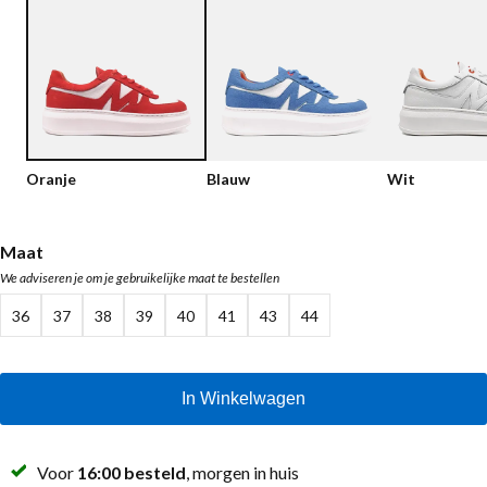
Lage schoenen
Loafers
Vegan
Sale
Sandalen
Loafers
Bikerboots
Oranje
Blauw
Wit
Veterlaarsjes
Workerboots
Maat
We adviseren je om je gebruikelijke maat te bestellen
Enkellaarsjes met rits
36
37
38
39
40
41
43
44
Chelseaboots
Hakken
In Winkelwagen
Laarzen
MAG Iconen
Voor
16:00 besteld
, morgen in huis