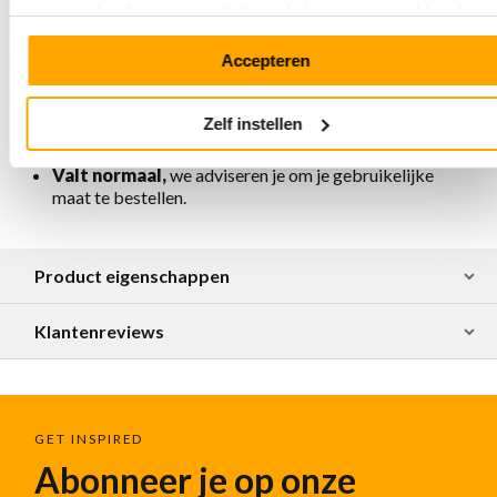
u aan ze heeft verstrekt of die ze hebben verzameld op basi
antibacterieel
van uw gebruik van hun services.
Verkrijgbaar in diverse kleuren en leersoorten
Accepteren
Ambachtelijk en verantwoord geproduceerd in
Portugal
Om de schoenen te beschermen tegen vuil en vocht
Zelf instellen
adviseren we om ze regelmatig in te sprayen met
Collonil Carbon Pro spray
Valt normaal,
we adviseren je om je gebruikelijke
maat te bestellen.
Product eigenschappen
Klantenreviews
GET INSPIRED
Abonneer je op onze