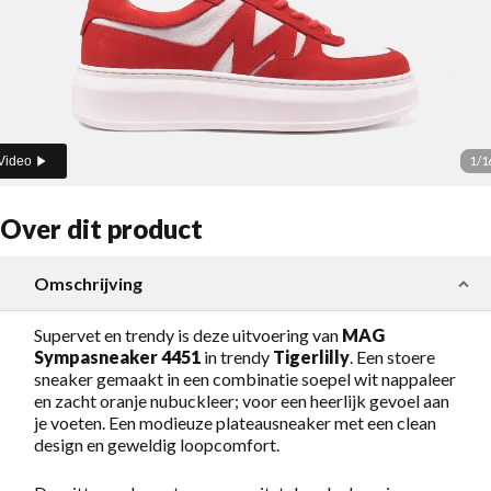
1
/
1
Video
Over dit product
Omschrijving
Supervet en trendy is deze uitvoering van
MAG
Sympasneaker 4451
in
trendy
Tigerlilly
. Een stoere
sneaker gemaakt in een combinatie soepel wit nappaleer
en zacht oranje nubuckleer; voor een heerlijk gevoel aan
je voeten. Een modieuze plateausneaker met een clean
design en geweldig loopcomfort.