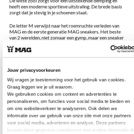
De witte zool zorgt voor een uitstekende demping en
heeft een moderne sportieve uitstraling. De brede basis
zorgt dat je stevig in je schoenen staat.
De letter M verwijst naar het roemruchte verleden van
MAG en de eerste generatie MAG sneakers. Het beste
van 2 werelden, niet zomaar een gymp, maar een sneaker
die alles biedt wat je van echte MAGs mag verwachten;
geweldig lopen en eigenzinnig design.
Eigenschappen Sympasneaker 4451
Jouw privacyvoorkeuren
Tigerlilly
Wij vragen je toestemming voor het gebruik van cookies.
Graag leggen we je uit waarom.
Gemaakt van een combinatie van hoogwaardig soepel
We gebruiken cookies om content en advertenties te
nappaleer en zacht nubuckleer.
personaliseren, om functies voor social media te bieden en
Beetje extra hakhoogte voor extra comfort en
om ons websiteverkeer te analyseren. Ook delen we
gemakkelijkere afwikkeling van de voet
Extra dikke zool voor extra demping
informatie over uw gebruik van onze site met onze partners
Zool rondom gestikt voor extra stevigheid
voor social media, adverteren en analyse. Deze partners
Uitneembaar voetbed
kunnen deze gegevens combineren met andere informatie di
Voering is chroomvrij, ademend, antistatisch en